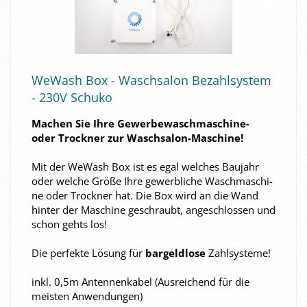
We­Wash Box - Wasch­sa­lon Be­zahl­sys­tem
- 230V Schu­ko
Ma­chen Sie Ihre Gewerbewaschmaschine-​
oder Trock­ner zur Waschsalon-​Maschine!
Mit der We­Wash Box ist es egal wel­ches Bau­jahr
oder wel­che Größe Ihre ge­werb­li­che Wasch­ma­schi­
ne oder Trock­ner hat. Die Box wird an die Wand
hin­ter der Ma­schi­ne ge­schraubt, an­ge­schlos­sen und
schon gehts los!
Die per­fek­te Lö­sung für
bar­geld­lo­se
Zahl­sys­te­me!
inkl. 0,5m An­ten­nen­ka­bel (Aus­rei­chend für die
meis­ten An­wen­dun­gen)