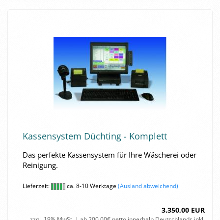
Kas­sen­sys­tem Düch­ting - Kom­plett
Das per­fek­te Kas­sen­sys­tem für Ihre Wä­sche­rei oder
Rei­ni­gung.
Lieferzeit:
ca. 8-10 Werktage
(Ausland abweichend)
3.350,00 EUR
zzgl. 19% MwSt. | ab 200,00€ netto innerhalb Deutschlands inkl.