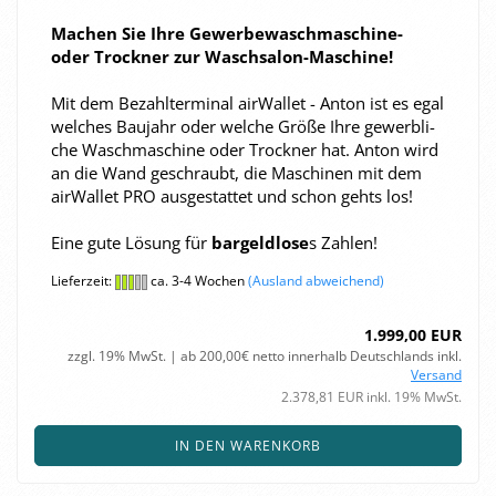
Ma­chen Sie Ihre Gewerbewaschmaschine-​
oder Trock­ner zur Waschsalon-​Maschine!
Mit dem Be­zahl­ter­mi­nal air­Wal­let - Anton ist es egal
wel­ches Bau­jahr oder wel­che Größe Ihre ge­werb­li­
che Wasch­ma­schi­ne oder Trock­ner hat. Anton wird
an die Wand ge­schraubt, die Ma­schi­nen mit dem
air­Wal­let PRO aus­ge­stat­tet und schon gehts los!
Eine gute Lö­sung für
bar­geld­lo­se
s Zah­len!
Lieferzeit:
ca. 3-4 Wochen
(Ausland abweichend)
1.999,00 EUR
zzgl. 19% MwSt. | ab 200,00€ netto innerhalb Deutschlands inkl.
Versand
2.378,81 EUR inkl. 19% MwSt.
IN DEN WARENKORB