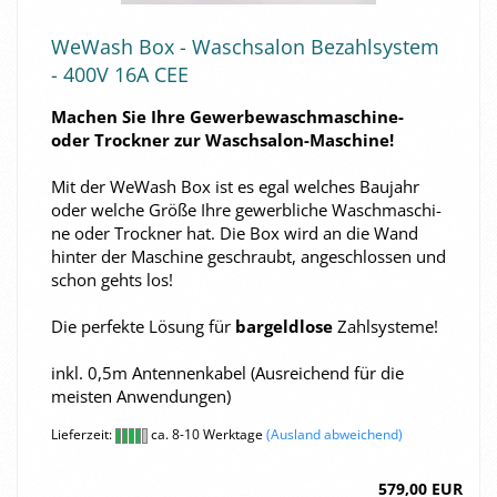
We­Wash Box - Wasch­sa­lon Be­zahl­sys­tem
- 400V 16A CEE
Ma­chen Sie Ihre Gewerbewaschmaschine-​
oder Trock­ner zur Waschsalon-​Maschine!
Mit der We­Wash Box ist es egal wel­ches Bau­jahr
oder wel­che Größe Ihre ge­werb­li­che Wasch­ma­schi­
ne oder Trock­ner hat. Die Box wird an die Wand
hin­ter der Ma­schi­ne ge­schraubt, an­ge­schlos­sen und
schon gehts los!
Die per­fek­te Lö­sung für
bar­geld­lo­se
Zahl­sys­te­me!
inkl. 0,5m An­ten­nen­ka­bel (Aus­rei­chend für die
meis­ten An­wen­dun­gen)
Lieferzeit:
ca. 8-10 Werktage
(Ausland abweichend)
579,00 EUR