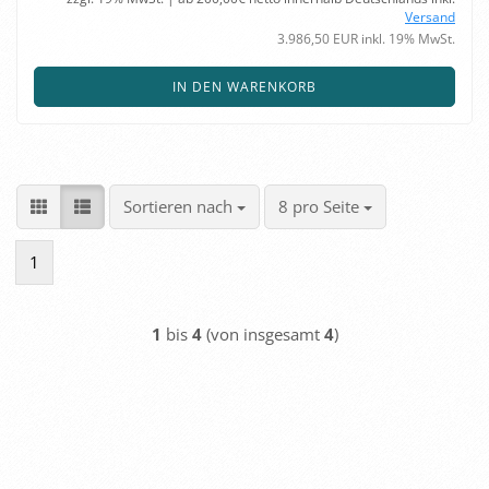
Versand
3.986,50 EUR inkl. 19% MwSt.
IN DEN WARENKORB
Sortieren nach
pro Seite
Sortieren nach
8 pro Seite
1
1
bis
4
(von insgesamt
4
)