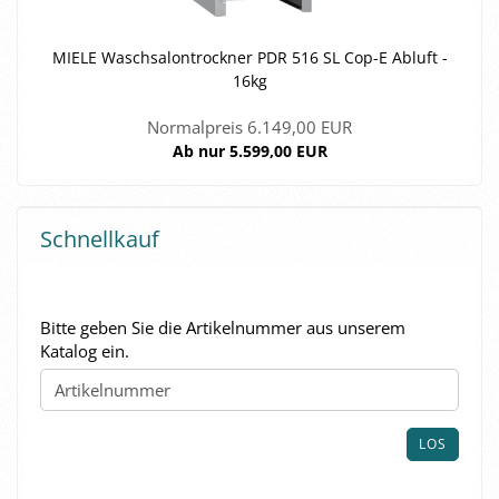
MIELE Wasch­sa­l­on­trock­ner PDR 516 SL Cop-E Ab­luft -
16kg
Normalpreis 6.149,00 EUR
Ab nur 5.599,00 EUR
Schnellkauf
BITTE
Bitte geben Sie die Artikelnummer aus unserem
GEBEN
Katalog ein.
SIE
DIE
ARTIKELNUMMER
AUS
LOS
UNSEREM
KATALOG