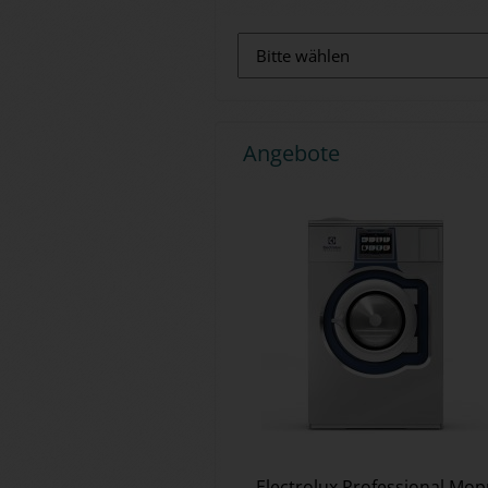
Angebote
Elec­tro­lux Pro­fes­sio­nal Mop