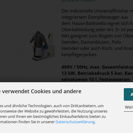
Der in­dus­tri­el­le Uni­ver­sal­fi­nis­her 
in­te­grier­tem Dampf­erzeu­ger aus
dem Hause Bat­ti­stel­la eig­net sich f
Ober­be­klei­dung jeder Art. Er ist pe
fekt ge­eig­net zum Bü­geln von Ober
hem­den, Da­men­blu­sen, Polo-​
Hemden oder auch Koch- und Kran
ken­pfle­ger­ja­cken.
400V / 50Hz, max. Ge­samt­leis­tu
13 kW, Be­triebs­druck 5 bar, Kes
sel­vo­lu­men 10 l, Fest­was­ser­an­
schluss
e verwendet Cookies und andere
A
Lieferzeit:
ca. 3-4 Wochen
(Ausland
abweichend)
s und ähnliche Technologien, auch von Drittanbietern, um
Wei
ionsweise der Website zu gewährleisten, die Nutzung unseres
ren und Ihnen ein bestmögliches Einkaufserlebnis bieten zu
rmationen finden Sie in unserer
Datenschutzerklärung
.
BAT­TI­STEL­LA Uni­ver­sal­fi­nis­h
Zeus/A Pneu­ma­tik mit Är­mel