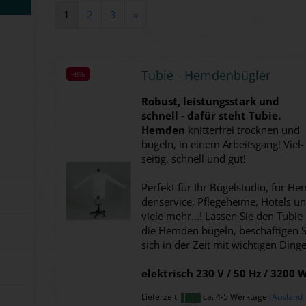
1
2
3
»
Tubie - Hem­den­büg­ler
-8%
-8%
Ro­bust, leis­tungs­stark und
schnell - dafür steht Tubie.
Hem­den
knit­ter­frei trock­nen und
bü­geln, in einem Ar­beits­gang! Viel­
sei­tig, schnell und gut!
Per­fekt für Ihr Bü­gel­stu­dio, für He
den­ser­vice, Pfle­ge­hei­me, Ho­tels u
viele mehr...! Las­sen Sie den Tubie
die Hem­den bü­geln, be­schäf­ti­gen S
sich in der Zeit mit wich­ti­gen Din­g
elek­trisch 230 V / 50 Hz / 3200 
Lieferzeit:
ca. 4-5 Werktage
(Ausland