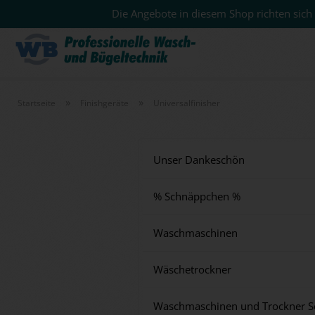
Die Angebote in diesem Shop richten sich 
»
»
Startseite
Finishgeräte
Universalfinisher
Unser Dankeschön
% Schnäppchen %
Waschmaschinen
Wäschetrockner
Waschmaschinen und Trockner S