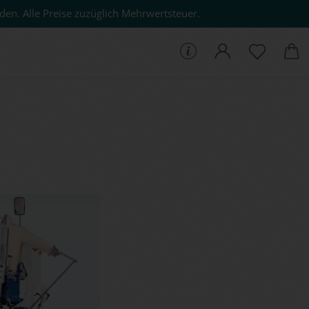
den. Alle Preise zuzüglich Mehrwertsteuer.
che...