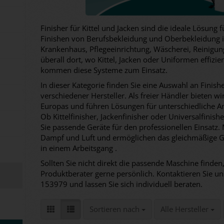
Finisher für Kittel und Jacken sind die ideale Lösung 
Finishen von Berufsbekleidung und Oberbekleidung i
Krankenhaus, Pflegeeinrichtung, Wäscherei, Reinigung,
überall dort, wo Kittel, Jacken oder Uniformen effizi
kommen diese Systeme zum Einsatz.
In dieser Kategorie finden Sie eine Auswahl an Finishe
verschiedener Hersteller. Als freier Händler bieten w
Europas und führen Lösungen für unterschiedliche A
Ob Kittelfinisher, Jackenfinisher oder Universalfinish
Sie passende Geräte für den professionellen Einsatz.
Dampf und Luft und ermöglichen das gleichmäßige Gl
in einem Arbeitsgang .
Sollten Sie nicht direkt die passende Maschine finden,
Produktberater gerne persönlich. Kontaktieren Sie un
153979 und lassen Sie sich individuell beraten.
Sortieren nach
pro Seite
Sortieren nach
Alle Hersteller