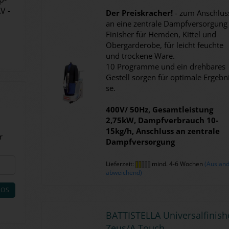
V -
Der Preis­kra­cher!
- zum An­schlus
an eine zen­tra­le Dampf­ver­sor­gung
Fi­nis­her für Hem­den, Kit­tel und
Ober­gar­de­ro­be, für leicht feuch­te
und tro­cke­ne Ware.
10 Pro­gram­me und ein dreh­ba­res
Ge­stell sor­gen für op­ti­ma­le Er­geb­n
se.
400V/ 50Hz, Ge­samt­leis­tung
2,75kW, Dampf­ver­brauch 10-​
15kg/h, An­schluss an zen­tra­le
r
Dampf­ver­sor­gung
Lieferzeit:
mind. 4-6 Wochen
(Auslan
abweichend)
LOS
BAT­TI­STEL­LA Uni­ver­sal­fi­nis­h
Zeus/A Touch