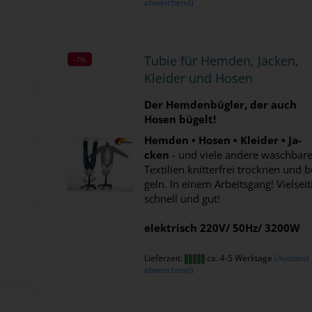
abweichend)
Tubie für Hem­den, Ja­cken,
-7%
-7%
Klei­der und Hosen
Der Hem­den­büg­ler, der auch
Hosen bü­gelt!
Hem­den
• Hosen
•
Klei­der
•
Ja­
cken
- und viele an­de­re wasch­ba­r
Tex­ti­li­en knit­ter­frei trock­nen und 
geln. In einem Ar­beits­gang! Viel­sei­t
schnell und gut!
elek­trisch 220V/ 50Hz/ 3200W
Lieferzeit:
ca. 4-5 Werktage
(Ausland
abweichend)