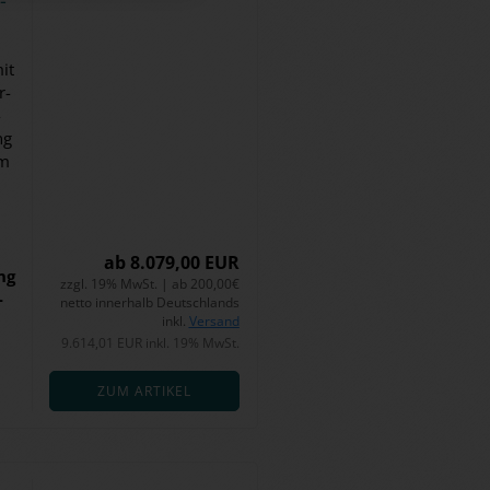
mit
r­
­
ng
um
ab 8.079,00 EUR
ng
zzgl. 19% MwSt. | ab 200,00€
­
netto innerhalb Deutschlands
inkl.
Versand
9.614,01 EUR inkl. 19% MwSt.
ZUM ARTIKEL