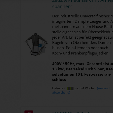
span­nern
Der in­dus­tri­el­le Uni­ver­sal­fi­nis­her 
in­te­grier­tem Dampf­erzeu­ger und Ä
mel­span­nern aus dem Hause Bat­ti
stel­la eig­net sich für Ober­be­klei­du
jeder Art. Er ist per­fekt ge­eig­net z
Bü­geln von Ober­hem­den, Da­men­
blu­sen, Polo-​Hemden oder auch
Koch- und Kran­ken­pfle­ger­ja­cken.
400V / 50Hz, max. Ge­samt­leis­tu
13 kW, Be­triebs­druck 5 bar, Kes
sel­vo­lu­men 10 l, Fest­was­ser­an­
schluss
Lieferzeit:
ca. 3-4 Wochen
(Ausland
abweichend)