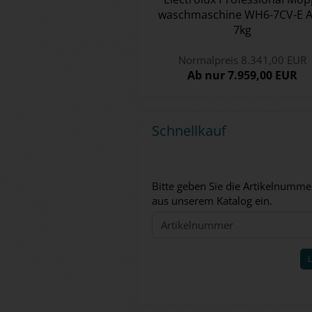
wasch­ma­schi­ne WH6-​7CV-E A
7kg
Normalpreis 8.341,00 EUR
Ab nur 7.959,00 EUR
Schnellkauf
BITTE
Bitte geben Sie die Artikelnumme
GEBEN
aus unserem Katalog ein.
SIE
DIE
ARTIKELNUMMER
AUS
UNSEREM
KATALOG
EIN.