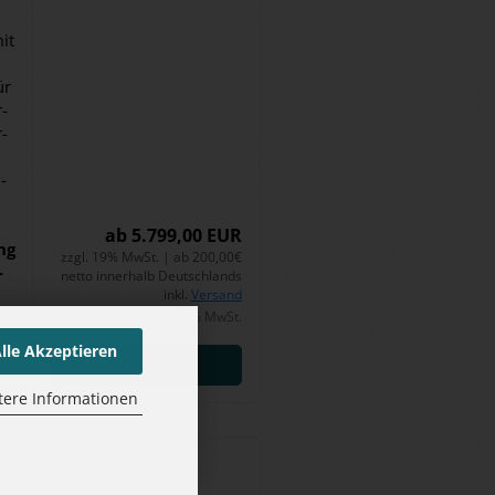
mit
ür
r­
­
­
ab 5.799,00 EUR
ng
zzgl. 19% MwSt. | ab 200,00€
­
netto innerhalb Deutschlands
inkl.
Versand
6.900,81 EUR inkl. 19% MwSt.
lle Akzeptieren
ZUM ARTIKEL
tere Informationen
er
­