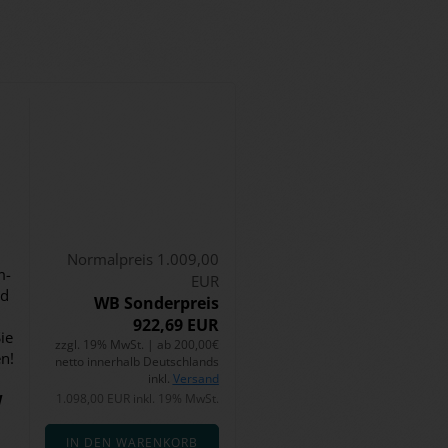
Normalpreis 1.009,00
m­
EUR
nd
WB Sonderpreis
922,69 EUR
ie
zzgl. 19% MwSt. | ab 200,00€
en!
netto innerhalb Deutschlands
inkl.
Versand
W
1.098,00 EUR inkl. 19% MwSt.
IN DEN WARENKORB