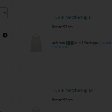
TUBIE Netz­be­zug L
Brei­te 57cm
Lieferzeit:
ca. 4-5 Werktage
(Ausland
abweichend)
TUBIE Netz­be­zug M
Brei­te 55cm
or­