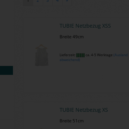
TUBIE Netz­be­zug XSS
Brei­te 49cm
Lieferzeit:
ca. 4-5 Werktage
(Ausland
abweichend)
TUBIE Netz­be­zug XS
Brei­te 51cm