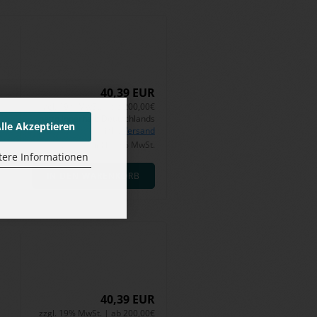
40,39 EUR
zzgl. 19% MwSt. | ab 200,00€
netto innerhalb Deutschlands
lle Akzeptieren
inkl.
Versand
48,06 EUR inkl. 19% MwSt.
tere Informationen
IN DEN WARENKORB
40,39 EUR
zzgl. 19% MwSt. | ab 200,00€