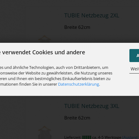
TUBIE Netz­be­zug 2XL
Brei­te 62cm
Lieferzeit:
ca. 4-5 Werktage
(Ausland
e verwendet Cookies und andere
abweichend)
A
s und ähnliche Technologien, auch von Drittanbietern, um
Wei
ionsweise der Website zu gewährleisten, die Nutzung unseres
ren und Ihnen ein bestmögliches Einkaufserlebnis bieten zu
rmationen finden Sie in unserer
Datenschutzerklärung
.
TUBIE Netz­be­zug 3XL
Brei­te 62cm
Lieferzeit:
ca. 4-5 Werktage
(Ausland