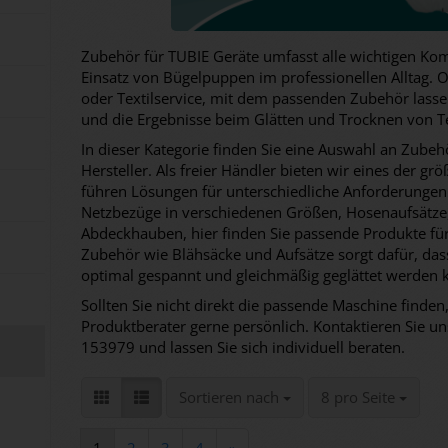
Zubehör für TUBIE Geräte umfasst alle wichtigen Ko
Einsatz von Bügelpuppen im professionellen Alltag. 
oder Textilservice, mit dem passenden Zubehör lasse
und die Ergebnisse beim Glätten und Trocknen von Te
In dieser Kategorie finden Sie eine Auswahl an Zubeh
Hersteller. Als freier Händler bieten wir eines der g
führen Lösungen für unterschiedliche Anforderungen
Netzbezüge in verschiedenen Größen, Hosenaufsätze
Abdeckhauben, hier finden Sie passende Produkte für 
Zubehör wie Blähsäcke und Aufsätze sorgt dafür, dass
optimal gespannt und gleichmäßig geglättet werden 
Sollten Sie nicht direkt die passende Maschine finden,
Produktberater gerne persönlich. Kontaktieren Sie un
153979 und lassen Sie sich individuell beraten.
Sortieren nach
pro Seite
Sortieren nach
8 pro Seite
1
2
3
4
»