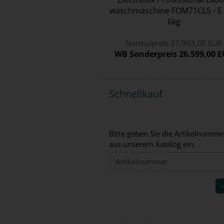
wasch­ma­schi­ne FOM71CLS - E 
6kg
Normalpreis 27.903,00 EUR
WB Sonderpreis 26.599,00 
Schnellkauf
BITTE
Bitte geben Sie die Artikelnumme
GEBEN
aus unserem Katalog ein.
SIE
DIE
ARTIKELNUMMER
AUS
UNSEREM
KATALOG
EIN.