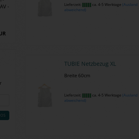
Lieferzeit:
ca. 4-5 Werktage
(Ausland
AV -
abweichend)
EUR
TUBIE Netz­be­zug XL
Brei­te 60cm
r
Lieferzeit:
ca. 4-5 Werktage
(Ausland
abweichend)
LOS