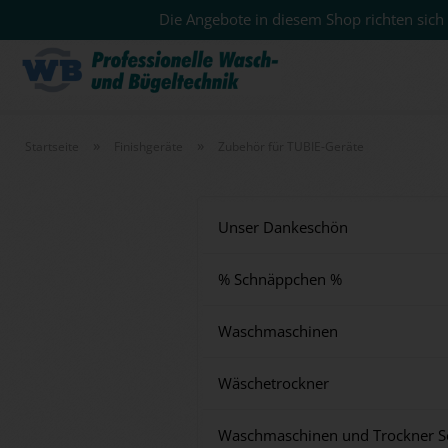
Die Angebote in diesem Shop richten sich 
»
»
Startseite
Finishgeräte
Zubehör für TUBIE-Geräte
Unser Dankeschön
% Schnäppchen %
Waschmaschinen
Wäschetrockner
Waschmaschinen und Trockner S