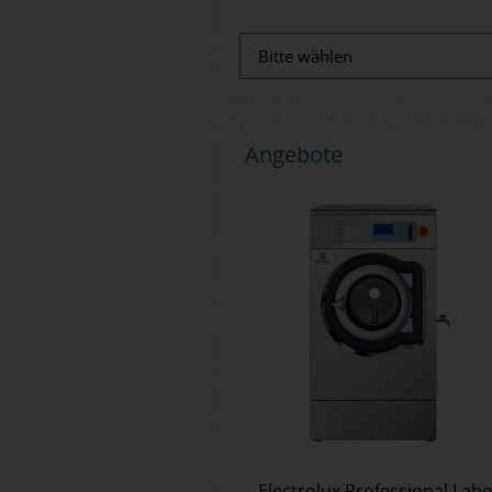
Angebote
Elec­tro­lux Pro­fes­sio­nal La­b