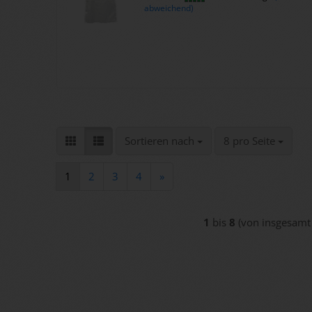
abweichend)
Sortieren nach
pro Seite
Sortieren nach
8 pro Seite
1
2
3
4
»
1
bis
8
(von insgesam