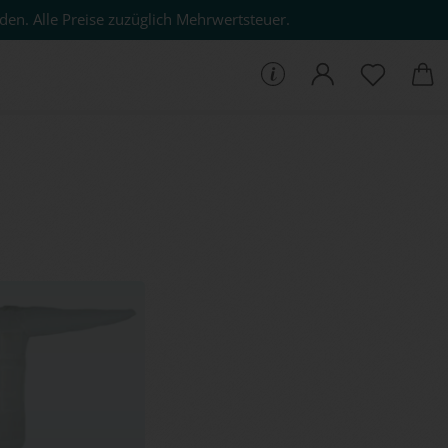
den. Alle Preise zuzüglich Mehrwertsteuer.
che...