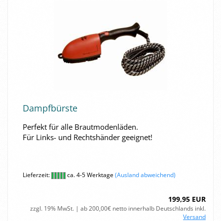
Dampf­bürs­te
Per­fekt für alle Braut­mo­den­lä­den.
Für Links-​ und Rechts­hän­der ge­eig­net!
Lieferzeit:
ca. 4-5 Werktage
(Ausland abweichend)
199,95 EUR
zzgl. 19% MwSt. | ab 200,00€ netto innerhalb Deutschlands inkl.
Versand