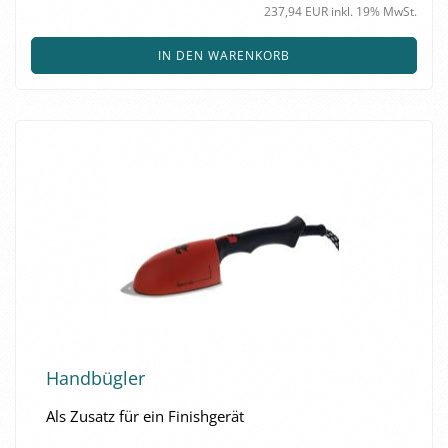
237,94 EUR inkl. 19% MwSt.
IN DEN WARENKORB
Hand­büg­ler
Als Zu­satz für ein Fi­nish­ge­rät