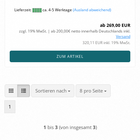
Lieferzeit:
ca. 4-5 Werktage
(Ausland abweichend)
ab 269,00 EUR
zzgl. 19% MwSt. | ab 200,00€ netto innerhalb Deutschlands inkl.
Versand
320,11 EUR inkl. 19% MwSt.
ZUM ARTIKEL
Sortieren nach
pro Seite
Sortieren nach
8 pro Seite
1
1
bis
3
(von insgesamt
3
)