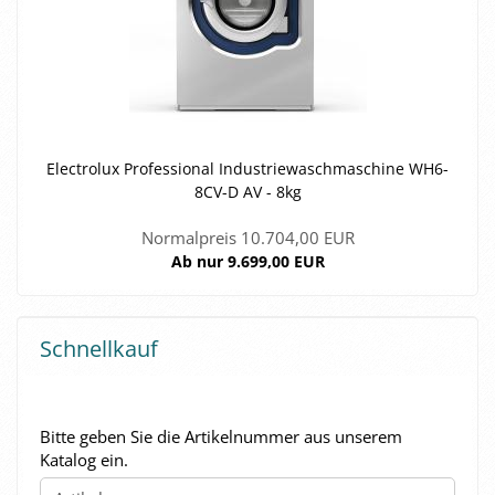
Elec­tro­lux Pro­fes­sio­nal In­dus­trie­wasch­ma­schi­ne WH6-​
8CV-D AV - 8kg
Normalpreis 10.704,00 EUR
Ab nur 9.699,00 EUR
Schnellkauf
BITTE
Bitte geben Sie die Artikelnummer aus unserem
GEBEN
Katalog ein.
SIE