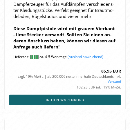
Dampf­erzeu­ger für das Auf­dämp­fen ver­schie­dens­
ter Klei­dungs­stü­cke. Per­fekt ge­eig­net für Braut­mo­
de­lä­den, Bü­gel­stu­di­os und vie­len mehr!
Diese Dampf­pis­to­le wird mit grau­em Vier­kant
- Ilme Ste­cker ver­sandt. Soll­ten Sie einen an­
de­ren An­schluss haben, kön­nen wir die­sen auf
An­fra­ge auch lie­fern!
Lieferzeit:
ca. 4-5 Werktage
(Ausland abweichend)
85,95 EUR
zzgl. 19% MwSt. | ab 200,00€ netto innerhalb Deutschlands inkl.
Versand
102,28 EUR inkl. 19% MwSt.
IN DEN WARENKORB