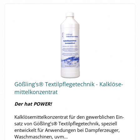
Göß­ling’s® Tex­til­pfle­ge­tech­nik - Kalk­lö­se­
mit­tel­kon­zen­trat
Der hat POWER!
Kalk­lö­se­mit­tel­kon­zen­trat für den ge­werb­li­chen Ein­
satz von Göß­ling’s® Tex­til­pfle­ge­tech­nik, spe­zi­ell
ent­wi­ckelt für An­wen­dun­gen bei Dampf­erzeu­ger,
Wasch­ma­schi­nen, uvm...