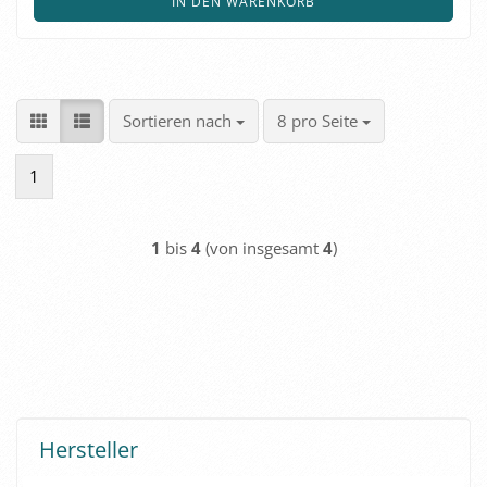
IN DEN WARENKORB
Sortieren nach
pro Seite
Sortieren nach
8 pro Seite
1
1
bis
4
(von insgesamt
4
)
Hersteller