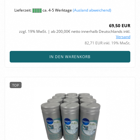
Lieferzeit:
ca. 4-5 Werktage
(Ausland abweichend)
69,50 EUR
zzgl. 19% MwSt. | ab 200,00€ netto innerhalb Deutschlands inkl.
Versand
82,71 EUR inkl. 19% MwSt.
IN DEN WARENKORB
TOP
TOP