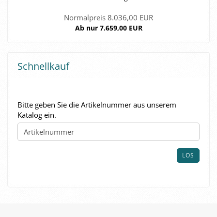
Normalpreis 8.036,00 EUR
Ab nur 7.659,00 EUR
Schnellkauf
BITTE
Bitte geben Sie die Artikelnummer aus unserem
GEBEN
Katalog ein.
SIE
DIE
ARTIKELNUMMER
AUS
LOS
UNSEREM
KATALOG
EIN.