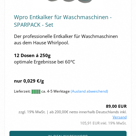
Wpro Ent­kal­ker für Wasch­ma­schi­nen -
SPAR­PACK - Set
Der pro­fes­sio­nel­le Ent­kal­ker für Wasch­ma­schi­nen
aus dem Hause Whirl­pool.
12 Dosen á 250g
op­ti­ma­le Er­geb­nis­se bei 60°C
nur 0,029 €/g
Lieferzeit:
ca. 4-5 Werktage
(Ausland abweichend)
89,00 EUR
zzgl. 19% MwSt. | ab 200,00€ netto innerhalb Deutschlands inkl.
Versand
105,91 EUR inkl. 19% MwSt.