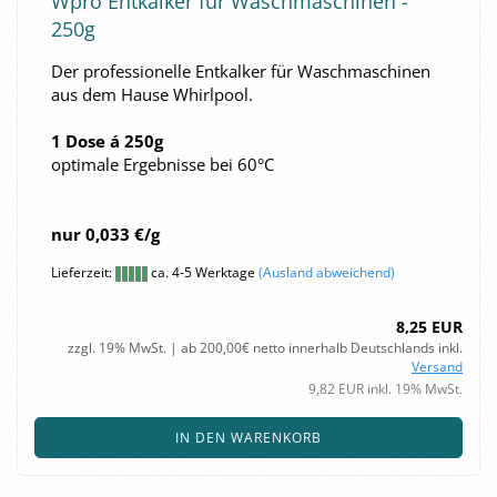
Wpro Ent­kal­ker für Wasch­ma­schi­nen -
250g
Der pro­fes­sio­nel­le Ent­kal­ker für Wasch­ma­schi­nen
aus dem Hause Whirl­pool.
1 Dose á 250g
op­ti­ma­le Er­geb­nis­se bei 60°C
nur 0,033 €/g
Lieferzeit:
ca. 4-5 Werktage
(Ausland abweichend)
8,25 EUR
zzgl. 19% MwSt. | ab 200,00€ netto innerhalb Deutschlands inkl.
Versand
9,82 EUR inkl. 19% MwSt.
IN DEN WARENKORB