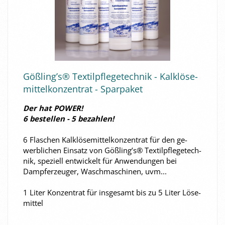
Göß­ling’s® Tex­til­pfle­ge­tech­nik - Kalk­lö­se­
mit­tel­kon­zen­trat - Spar­pa­ket
Der hat POWER!
6 be­stel­len - 5 be­zah­len!
6 Fla­schen Kalk­lö­se­mit­tel­kon­zen­trat für den ge­
werb­li­chen Ein­satz von Göß­ling’s® Tex­til­pfle­ge­tech­
nik, spe­zi­ell ent­wi­ckelt für An­wen­dun­gen bei
Dampf­erzeu­ger, Wasch­ma­schi­nen, uvm...
1 Liter Kon­zen­trat für ins­ge­samt bis zu 5 Liter Lö­se­
mit­tel