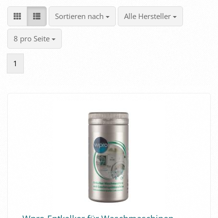
Sortieren nach
pro Seite
Sortieren nach
Alle Hersteller
pro Seite
8 pro Seite
1