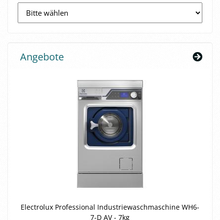
Angebote
Elec­tro­lux Pro­fes­sio­nal In­dus­trie­wasch­ma­schi­ne WH6-​
7-D AV - 7kg