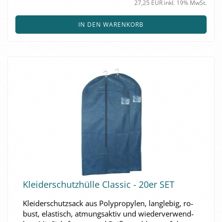
27,25 EUR inkl. 19% MwSt.
IN DEN WARENKORB
Klei­der­schutz­hül­le Clas­sic - 20er SET
Klei­der­schutz­sack aus Po­ly­pro­py­len, lang­le­big, ro­
bust, elas­tisch, at­mungs­ak­tiv und wie­der­ver­wend­