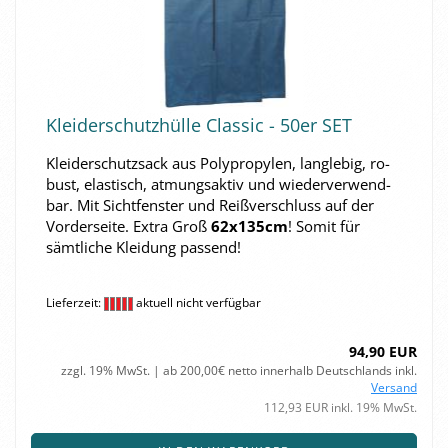
Klei­der­schutz­hül­le Clas­sic - 50er SET
Klei­der­schutz­sack aus Po­ly­pro­py­len, lang­le­big, ro­
bust, elas­tisch, at­mungs­ak­tiv und wie­der­ver­wend­
bar. Mit Sicht­fens­ter und Reiß­ver­schluss auf der
Vor­der­sei­te. Extra Groß
62x135cm
! Somit für
sämt­li­che Klei­dung pas­send!
Lieferzeit:
aktuell nicht verfügbar
94,90 EUR
zzgl. 19% MwSt. | ab 200,00€ netto innerhalb Deutschlands inkl.
Versand
112,93 EUR inkl. 19% MwSt.