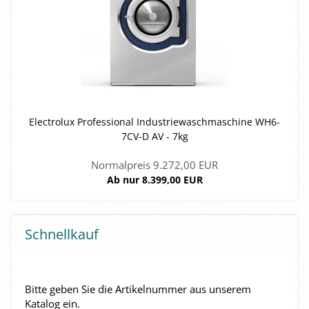
Elec­tro­lux Pro­fes­sio­nal In­dus­trie­wasch­ma­schi­ne WH6-​
7CV-D AV - 7kg
Normalpreis 9.272,00 EUR
Ab nur 8.399,00 EUR
Schnellkauf
BITTE
Bitte geben Sie die Artikelnummer aus unserem
GEBEN
Katalog ein.