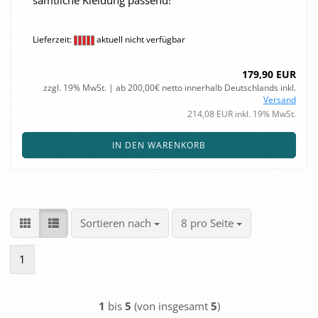
Lieferzeit:
aktuell nicht verfügbar
179,90 EUR
zzgl. 19% MwSt. | ab 200,00€ netto innerhalb Deutschlands inkl.
Versand
214,08 EUR inkl. 19% MwSt.
IN DEN WARENKORB
Sortieren nach
pro Seite
Sortieren nach
8 pro Seite
1
1
bis
5
(von insgesamt
5
)