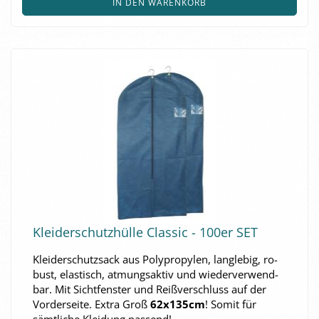
IN DEN WARENKORB
Klei­der­schutz­hül­le Clas­sic - 100er SET
Klei­der­schutz­sack aus Po­ly­pro­py­len, lang­le­big, ro­
bust, elas­tisch, at­mungs­ak­tiv und wie­der­ver­wend­
bar. Mit Sicht­fens­ter und Reiß­ver­schluss auf der
Vor­der­sei­te. Extra Groß
62x135cm
! Somit für
sämt­li­che Klei­dung pas­send!