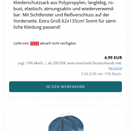
Klei­der­schutz­sack aus Po­ly­pro­py­len, lang­le­big, ro­
bust, elas­tisch, at­mungs­ak­tiv und wie­der­ver­wend­
bar. Mit Sicht­fens­ter und Reiß­ver­schluss auf der
Vor­der­sei­te. Extra Groß 62x135cm! Somit für sämt­
li­che Klei­dung pas­send!
Lieferzeit:
aktuell nicht verfügbar
4,99 EUR
zzgl. 19% MwSt. | ab 200,00€ netto innerhalb Deutschlands inkl.
Versand
5,94 EUR inkl. 19% MwSt.
IN DEN WARENKORB