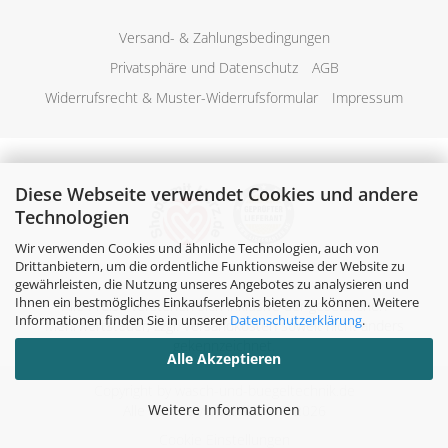
Versand- & Zahlungsbedingungen
Privatsphäre und Datenschutz
AGB
Widerrufsrecht & Muster-Widerrufsformular
Impressum
Diese Webseite verwendet Cookies und andere
Technologien
Wir verwenden Cookies und ähnliche Technologien, auch von
Drittanbietern, um die ordentliche Funktionsweise der Website zu
gewährleisten, die Nutzung unseres Angebotes zu analysieren und
Ihnen ein bestmögliches Einkaufserlebnis bieten zu können. Weitere
Alle Preise verstehen sich inklusive der gesetzlichen
Informationen finden Sie in unserer
Datenschutzerklärung
.
Mehrwertsteuer, zzgl.
Versandkosten
soweit nicht anders
gekennzeichnet.
Alle Akzeptieren
Copyright by wasch-und-buegeltechnik.de
Weitere Informationen
Alle Rechte vorbehalten. © 2026
Cookie Einstellungen