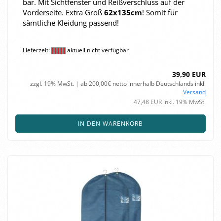
bar. Mit Sicht­fens­ter und Reiß­ver­schluss auf der
Vor­der­sei­te. Extra Groß
62x135cm
! Somit für
sämt­li­che Klei­dung pas­send!
Lieferzeit:
aktuell nicht verfügbar
39,90 EUR
zzgl. 19% MwSt. | ab 200,00€ netto innerhalb Deutschlands inkl.
Versand
47,48 EUR inkl. 19% MwSt.
IN DEN WARENKORB