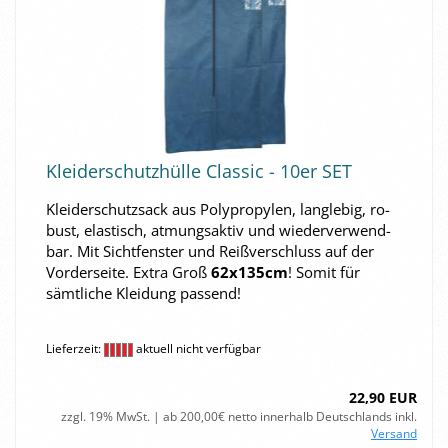
Klei­der­schutz­hül­le Clas­sic - 10er SET
Klei­der­schutz­sack aus Po­ly­pro­py­len, lang­le­big, ro­
bust, elas­tisch, at­mungs­ak­tiv und wie­der­ver­wend­
bar. Mit Sicht­fens­ter und Reiß­ver­schluss auf der
Vor­der­sei­te. Extra Groß
62x135cm
! Somit für
sämt­li­che Klei­dung pas­send!
Lieferzeit:
aktuell nicht verfügbar
22,90 EUR
zzgl. 19% MwSt. | ab 200,00€ netto innerhalb Deutschlands inkl.
Versand