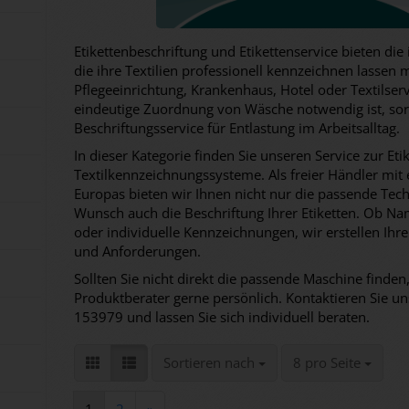
Etikettenbeschriftung und Etikettenservice bieten di
die ihre Textilien professionell kennzeichnen lassen
Pflegeeinrichtung, Krankenhaus, Hotel oder Textilserv
eindeutige Zuordnung von Wäsche notwendig ist, sorg
Beschriftungsservice für Entlastung im Arbeitsalltag.
In dieser Kategorie finden Sie unseren Service zur Eti
Textilkennzeichnungssysteme. Als freier Händler mit
Europas bieten wir Ihnen nicht nur die passende Te
Wunsch auch die Beschriftung Ihrer Etiketten. Ob Na
oder individuelle Kennzeichnungen, wir erstellen Ihr
und Anforderungen.
Sollten Sie nicht direkt die passende Maschine finden,
Produktberater gerne persönlich. Kontaktieren Sie un
153979 und lassen Sie sich individuell beraten.
Sortieren nach
pro Seite
Sortieren nach
8 pro Seite
1
2
»