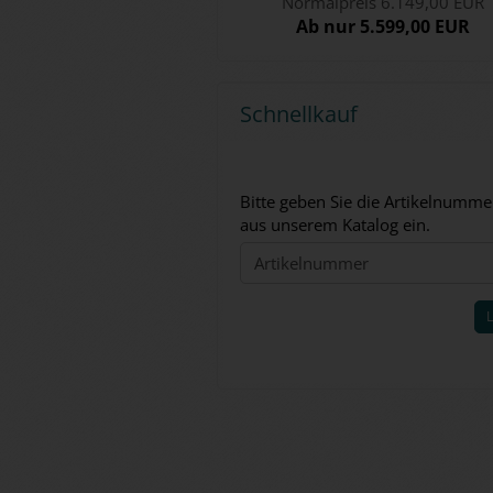
Normalpreis 6.149,00 EUR
Ab nur 5.599,00 EUR
Schnellkauf
BITTE
Bitte geben Sie die Artikelnumme
GEBEN
aus unserem Katalog ein.
SIE
DIE
ARTIKELNUMMER
AUS
UNSEREM
KATALOG
EIN.