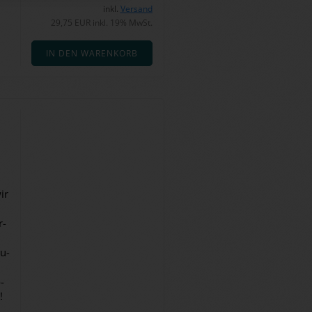
inkl.
Versand
29,75 EUR inkl. 19% MwSt.
IN DEN WARENKORB
ir
r­
ru­
­
!