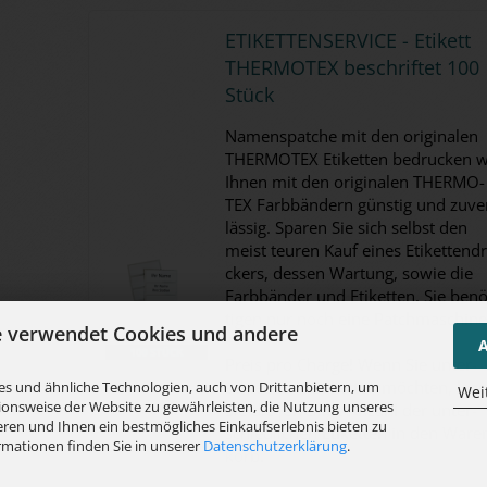
ETI­KET­TEN­SER­VICE - Eti­kett
THER­MO­TEX be­schrif­tet 100
Stück
Na­mens­patche mit den ori­gi­na­len
THER­MO­TEX Eti­ket­ten be­dru­cken w
Ihnen mit den ori­gi­na­len THER­MO­
TEX Farb­bän­dern güns­tig und zu­ve
läs­sig. Spa­ren Sie sich selbst den
meist teu­ren Kauf eines Eti­ket­ten­d
ckers, des­sen War­tung, sowie die
Farb­bän­der und Eti­ket­ten. Sie be­nö
ti­gen nur noch eine Patch­ma­schi­ne
e verwendet Cookies und andere
A
Preis pro Char­ge! Wenn Sie un­ter­
schied­li­che Eti­ket­ten möch­ten, leg
s und ähnliche Technologien, auch von Drittanbietern, um
Wei
ionsweise der Website zu gewährleisten, die Nutzung unseres
Sie die je­wei­li­ge An­zahl der un­ter­
ren und Ihnen ein bestmögliches Einkaufserlebnis bieten zu
schied­li­chen Eti­ket­ten in den Wa­re
rmationen finden Sie in unserer
Datenschutzerklärung
.
korb.