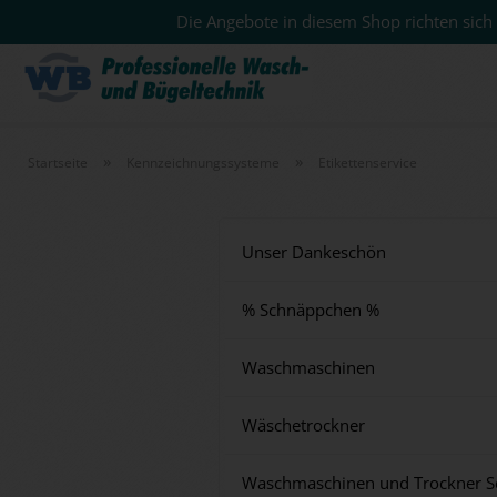
Die Angebote in diesem Shop richten sich 
»
»
Startseite
Kennzeichnungssysteme
Etikettenservice
Unser Dankeschön
% Schnäppchen %
Waschmaschinen
Wäschetrockner
Waschmaschinen und Trockner S