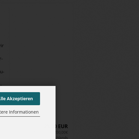
ir
r­
ru­
­
!
lle Akzeptieren
en
tere Informationen
n­
25,00 EUR
zzgl. 19% MwSt. | ab 200,00€
netto innerhalb Deutschlands