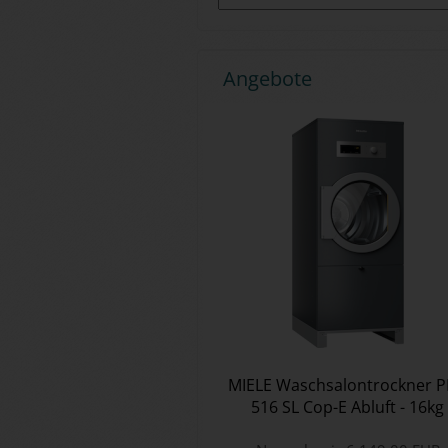
Angebote
MIELE Wasch­sa­l­on­trock­ner 
516 SL Cop-E Ab­luft - 16kg