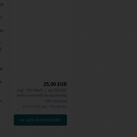
ir
r­
ru­
­
!
en
n­
25,00 EUR
zzgl. 19% MwSt. | ab 200,00€
netto innerhalb Deutschlands
­
inkl.
Versand
29,75 EUR inkl. 19% MwSt.
IN DEN WARENKORB