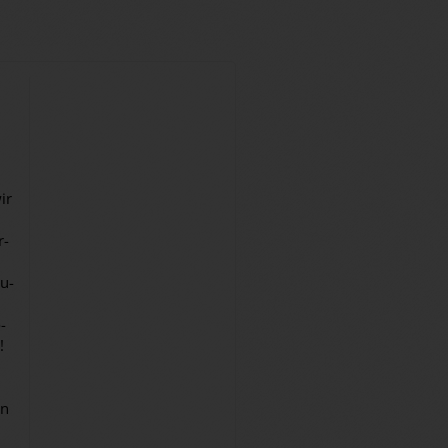
ir
r­
ru­
­
!
en