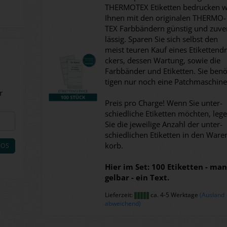
THER­MO­TEX Eti­ket­ten be­dru­cken w
Ihnen mit den ori­gi­na­len THER­MO­
TEX Farb­bän­dern güns­tig und zu­ve
läs­sig. Spa­ren Sie sich selbst den
meist teu­ren Kauf eines Eti­ket­ten­d
ckers, des­sen War­tung, sowie die
Farb­bän­der und Eti­ket­ten. Sie be­nö
ti­gen nur noch eine Patch­ma­schi­ne
r
Preis pro Char­ge! Wenn Sie un­ter­
schied­li­che Eti­ket­ten möch­ten, leg
Sie die je­wei­li­ge An­zahl der un­ter­
schied­li­chen Eti­ket­ten in den Wa­re
korb.
LOS
Hier im Set: 100 Eti­ket­ten - man
gel­bar - ein Text.
Lieferzeit:
ca. 4-5 Werktage
(Ausland
abweichend)