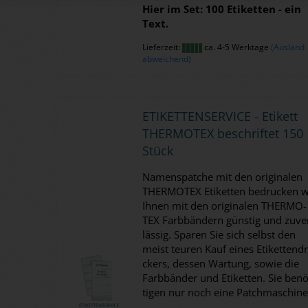
Hier im Set: 100 Eti­ket­ten - ein
Text.
Lieferzeit:
ca. 4-5 Werktage
(Ausland
abweichend)
ETI­KET­TEN­SER­VICE - Eti­kett
THER­MO­TEX be­schrif­tet 150
Stück
Na­mens­patche mit den ori­gi­na­len
THER­MO­TEX Eti­ket­ten be­dru­cken w
Ihnen mit den ori­gi­na­len THER­MO­
TEX Farb­bän­dern güns­tig und zu­ve
läs­sig. Spa­ren Sie sich selbst den
meist teu­ren Kauf eines Eti­ket­ten­d
ckers, des­sen War­tung, sowie die
Farb­bän­der und Eti­ket­ten. Sie be­nö
ti­gen nur noch eine Patch­ma­schi­ne