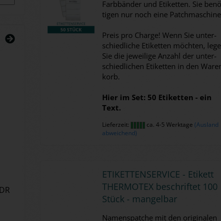
Farb­bän­der und Eti­ket­ten. Sie be­nö
ti­gen nur noch eine Patch­ma­schi­ne
Preis pro Char­ge! Wenn Sie un­ter­
schied­li­che Eti­ket­ten möch­ten, leg
Sie die je­wei­li­ge An­zahl der un­ter­
schied­li­chen Eti­ket­ten in den Wa­re
korb.
Hier im Set: 50 Eti­ket­ten - ein
Text.
Lieferzeit:
ca. 4-5 Werktage
(Ausland
abweichend)
ETI­KET­TEN­SER­VICE - Eti­kett
THER­MO­TEX be­schrif­tet 100
PDR
Stück - man­gel­bar
Na­mens­patche mit den ori­gi­na­len