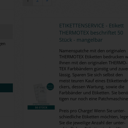
ETI­KET­TEN­SER­VICE - Eti­kett
THER­MO­TEX be­schrif­tet 50
Stück - man­gel­bar
gen
Na­mens­patche mit den ori­gi­na­len
THER­MO­TEX Eti­ket­ten be­dru­cken w
Ihnen mit den ori­gi­na­len THER­MO­
TEX Farb­bän­dern güns­tig und zu­ve
läs­sig. Spa­ren Sie sich selbst den
meist teu­ren Kauf eines Eti­ket­ten­d
ckers, des­sen War­tung, sowie die
Farb­bän­der und Eti­ket­ten. Sie be­nö
ti­gen nur noch eine Patch­ma­schi­ne
Preis pro Char­ge! Wenn Sie un­ter­
schied­li­che Eti­ket­ten möch­ten, leg
Sie die je­wei­li­ge An­zahl der un­ter­