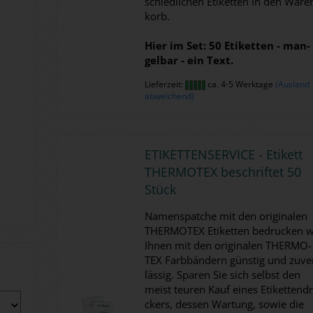
schied­li­chen Eti­ket­ten in den Wa­re
korb.
Hier im Set: 50 Eti­ket­ten - man­
gel­bar - ein Text.
Lieferzeit:
ca. 4-5 Werktage
(Ausland
abweichend)
ETI­KET­TEN­SER­VICE - Eti­kett
THER­MO­TEX be­schrif­tet 50
Stück
Na­mens­patche mit den ori­gi­na­len
THER­MO­TEX Eti­ket­ten be­dru­cken w
Ihnen mit den ori­gi­na­len THER­MO­
TEX Farb­bän­dern güns­tig und zu­ve
läs­sig. Spa­ren Sie sich selbst den
meist teu­ren Kauf eines Eti­ket­ten­d
ckers, des­sen War­tung, sowie die