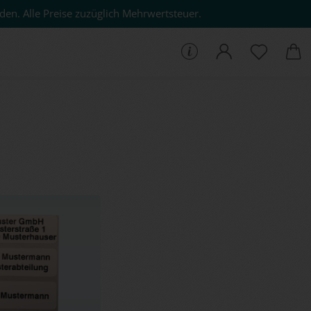
den. Alle Preise zuzüglich Mehrwertsteuer.
che...