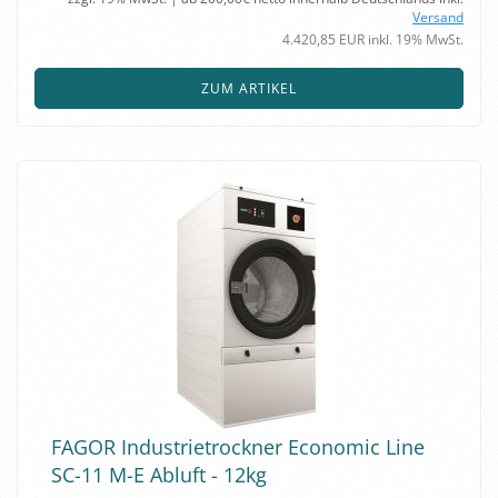
Versand
4.420,85 EUR inkl. 19% MwSt.
ZUM ARTIKEL
FAGOR In­dus­trie­trock­ner Eco­no­mic Line
SC-11 M-E Ab­luft - 12kg