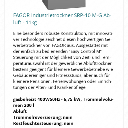
FAGOR In­dus­trie­trock­ner SRP-​10 M-G Ab­
luft - 11kg
Eine be­son­ders ro­bus­te Kon­struk­ti­on, mit in­no­va­ti­
ver Tech­no­lo­gie zeich­net die­sen hoch­wer­ti­gen Ge­
wer­be­trock­ner von FAGOR aus. Aus­ge­stat­tet mit
der ein­fach zu be­die­nen­den "Easy Con­trol M"
Steue­rung mit der Mög­lich­keit von Zeit- und Tem­
pe­ra­tur­aus­wahl ist der ge­werb­li­che Ab­luft­trock­ner
bes­tens ge­ei­gent für klei­ne­re Ge­wer­be­be­trie­be wie
Ge­bäu­de­rei­ni­ger und Fit­ness­stui­os, aber auch für
klei­ne­re Pen­sio­nen, Fe­ri­en­wo­hun­gen oder Ein­rich­
tun­gen der Alten-​ und Kran­ken­pfle­ge.
gas­be­heizt 400V/50Hz - 6,75 kW, Trom­mel­vo­lu­
men 200 l
Ab­luft
Trom­mel­re­ver­sie­rung: nein
Rest­feuch­te­steue­rung: nein