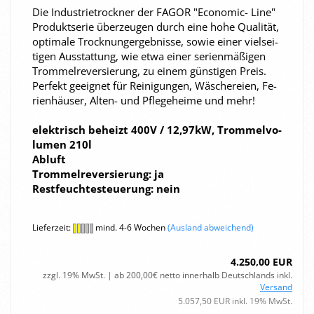
Die In­dus­trie­trock­ner der FAGOR "Economic-​ Line"
Pro­dukt­se­rie über­zeu­gen durch eine hohe Qua­li­tät,
op­ti­ma­le Trock­nun­ger­geb­nis­se, sowie einer viel­sei­
ti­gen Aus­stat­tung, wie etwa einer se­ri­en­mä­ßi­gen
Trom­mel­re­ver­sie­rung, zu einem güns­ti­gen Preis.
Per­fekt ge­eig­net für Rei­ni­gun­gen, Wä­sche­rei­en, Fe­
ri­en­häu­ser, Alten-​ und Pfle­ge­hei­me und mehr!
elek­trisch be­heizt 400V / 12,97kW, Trom­mel­vo­
lu­men 210l
Ab­luft
Trom­mel­re­ver­sie­rung: ja
Rest­feuch­te­steue­rung: nein
Lieferzeit:
mind. 4-6 Wochen
(Ausland abweichend)
4.250,00 EUR
zzgl. 19% MwSt. | ab 200,00€ netto innerhalb Deutschlands inkl.
Versand
5.057,50 EUR inkl. 19% MwSt.