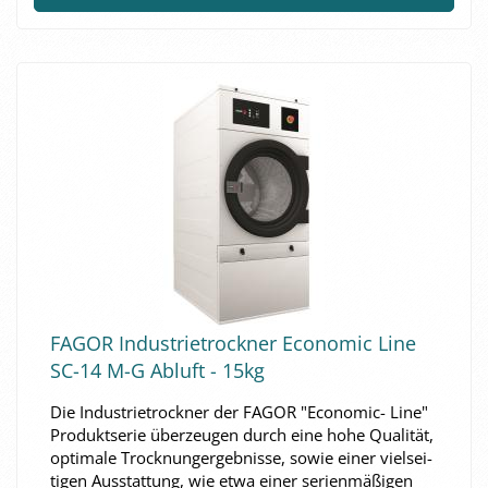
FAGOR In­dus­trie­trock­ner Eco­no­mic Line
SC-14 M-G Ab­luft - 15kg
Die In­dus­trie­trock­ner der FAGOR "Economic-​​ Line"
Pro­dukt­se­rie über­zeu­gen durch eine hohe Qua­li­tät,
op­ti­ma­le Trock­nun­ger­geb­nis­se, sowie einer viel­sei­
ti­gen Aus­stat­tung, wie etwa einer se­ri­en­mä­ßi­gen