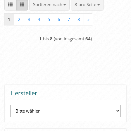
Sortieren nach
pro Seite
Sortieren nach
8 pro Seite
1
2
3
4
5
6
7
8
»
1
bis
8
(von insgesamt
64
)
Hersteller