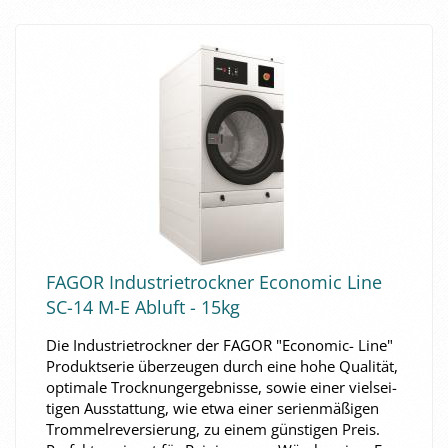
FAGOR In­dus­trie­trock­ner Eco­no­mic Line
SC-14 M-E Ab­luft - 15kg
Die In­dus­trie­trock­ner der FAGOR "Economic-​ Line"
Pro­dukt­se­rie über­zeu­gen durch eine hohe Qua­li­tät,
op­ti­ma­le Trock­nun­ger­geb­nis­se, sowie einer viel­sei­
ti­gen Aus­stat­tung, wie etwa einer se­ri­en­mä­ßi­gen
Trom­mel­re­ver­sie­rung, zu einem güns­ti­gen Preis.