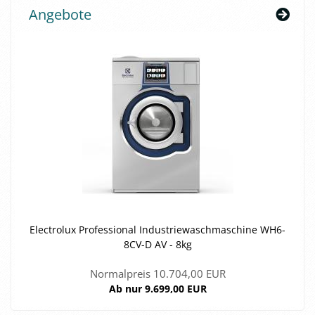
Angebote
Elec­tro­lux Pro­fes­sio­nal In­dus­trie­wasch­ma­schi­ne WH6-​
8CV-D AV - 8kg
Normalpreis 10.704,00 EUR
Ab nur 9.699,00 EUR