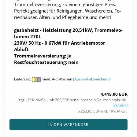
Trom­mel­re­ver­sie­rung, zu einem güns­ti­gen Preis.
Per­fekt ge­eig­net für Rei­ni­gun­gen, Wä­sche­rei­en, Fe­
ri­en­häu­ser, Alten-​​ und Pfle­ge­hei­me und mehr!
gas­be­heizt - Heiz­leis­tung 20,51kW, Trom­mel­vo­
lu­men 270L
230V/ 50 Hz - 0,67kW für An­triebs­mo­tor
Ab­luft
Trom­mel­re­ver­sie­rung: ja
Rest­feuch­te­steue­rung: nein
Lieferzeit:
mind. 4-6 Wochen
(Ausland abweichend)
4.415,00 EUR
zzgl. 19% MwSt. | ab 200,00€ netto innerhalb Deutschlands inkl.
Versand
5.253,85 EUR inkl. 19% MwSt.
IN DEN WARENKORB