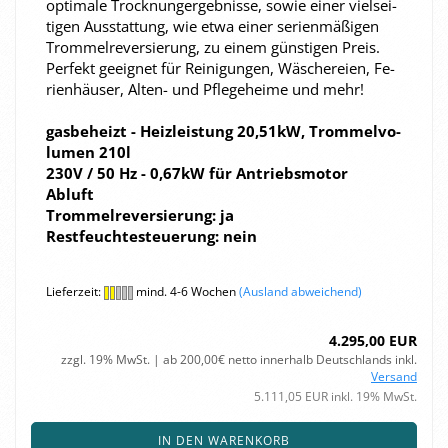
op­ti­ma­le Trock­nun­ger­geb­nis­se, sowie einer viel­sei­
ti­gen Aus­stat­tung, wie etwa einer se­ri­en­mä­ßi­gen
Trom­mel­re­ver­sie­rung, zu einem güns­ti­gen Preis.
Per­fekt ge­eig­net für Rei­ni­gun­gen, Wä­sche­rei­en, Fe­
ri­en­häu­ser, Alten-​​ und Pfle­ge­hei­me und mehr!
gas­be­heizt - Heiz­leis­tung 20,51kW, Trom­mel­vo­
lu­men 210l
230V / 50 Hz - 0,67kW für An­triebs­mo­tor
Ab­luft
Trom­mel­re­ver­sie­rung: ja
Rest­feuch­te­steue­rung: nein
Lieferzeit:
mind. 4-6 Wochen
(Ausland abweichend)
4.295,00 EUR
zzgl. 19% MwSt. | ab 200,00€ netto innerhalb Deutschlands inkl.
Versand
5.111,05 EUR inkl. 19% MwSt.
IN DEN WARENKORB