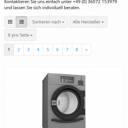
Kontaktieren Sie uns einfach unter +49 (0) 36072 153979
und lassen Sie sich individuell beraten.
Sortieren nach
pro Seite
Sortieren nach
Alle Hersteller
pro Seite
8 pro Seite
1
2
3
4
5
6
7
8
»