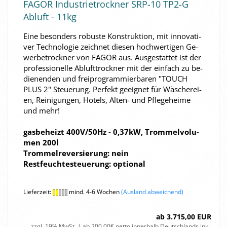
FAGOR In­dus­trie­trock­ner SRP-​10 TP2-G
Ab­luft - 11kg
Eine be­son­ders ro­bus­te Kon­struk­ti­on, mit in­no­va­ti­
ver Tech­no­lo­gie zeich­net die­sen hoch­wer­ti­gen Ge­
wer­be­trock­ner von FAGOR aus. Aus­ge­stat­tet ist der
pro­fes­sio­nel­le Ab­luft­trock­ner mit der ein­fach zu be­
die­nen­den und frei­pro­gram­mier­ba­ren "TOUCH
PLUS 2" Steue­rung. Per­fekt ge­eig­net für Wä­sche­rei­
en, Rei­ni­gun­gen, Ho­tels, Alten-​​ und Pfle­ge­hei­me
und mehr!
gas­be­heizt 400V/50Hz - 0,37kW, Trom­mel­vo­lu­
men 200l
Trom­mel­re­ver­sie­rung: nein
Rest­feuch­te­steue­rung: op­tio­nal
Lieferzeit:
mind. 4-6 Wochen
(Ausland abweichend)
ab 3.715,00 EUR
zzgl. 19% MwSt. | ab 200,00€ netto innerhalb Deutschlands inkl.