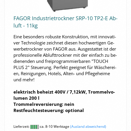
FAGOR In­dus­trie­trock­ner SRP-​10 TP2-E Ab­
luft - 11kg
Eine be­son­ders ro­bus­te Kon­struk­ti­on, mit in­no­va­ti­
ver Tech­no­lo­gie zeich­net die­sen hoch­wer­ti­gen Ge­
wer­be­trock­ner von FAGOR aus. Aus­ge­stat­tet ist der
pro­fes­sio­nel­le Ab­luft­trock­ner mit der ein­fach zu be­
die­nen­den und frei­pro­gram­mier­ba­ren "TOUCH
PLUS 2" Steue­rung. Per­fekt ge­eig­net für Wä­sche­rei­
en, Rei­ni­gun­gen, Ho­tels, Alten-​​ und Pfle­ge­hei­me
und mehr!
elek­trisch be­heizt 400V / 7,12kW, Trom­mel­vo­
lu­men 200 l
Trom­mel­re­ver­sie­rung: nein
Rest­feuch­te­steue­rung: op­tio­nal
Lieferzeit:
ca. 8-10 Werktage
(Ausland abweichend)