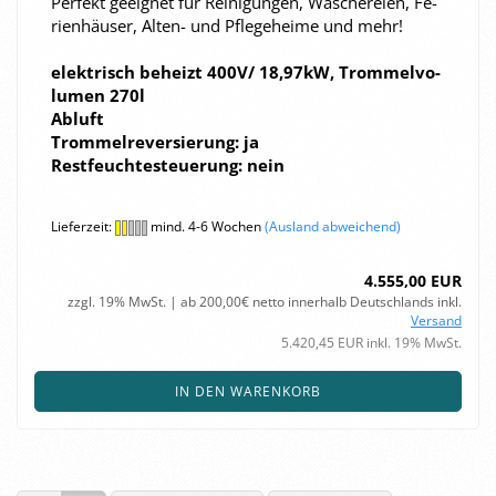
Per­fekt ge­eig­net für Rei­ni­gun­gen, Wä­sche­rei­en, Fe­
ri­en­häu­ser, Alten-​ und Pfle­ge­hei­me und mehr!
elek­trisch be­heizt 400V/ 18,97kW, Trom­mel­vo­
lu­men 270l
Ab­luft
Trom­mel­re­ver­sie­rung: ja
Rest­feuch­te­steue­rung: nein
Lieferzeit:
mind. 4-6 Wochen
(Ausland abweichend)
4.555,00 EUR
zzgl. 19% MwSt. | ab 200,00€ netto innerhalb Deutschlands inkl.
Versand
5.420,45 EUR inkl. 19% MwSt.
IN DEN WARENKORB