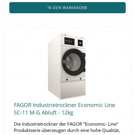
IN DEN WARENKORB
FAGOR In­dus­trie­trock­ner Eco­no­mic Line
SC-11 M-G Ab­luft - 12kg
Die In­dus­trie­trock­ner der FAGOR "Economic-​​ Line"
Pro­dukt­se­rie über­zeu­gen durch eine hohe Qua­li­tät,