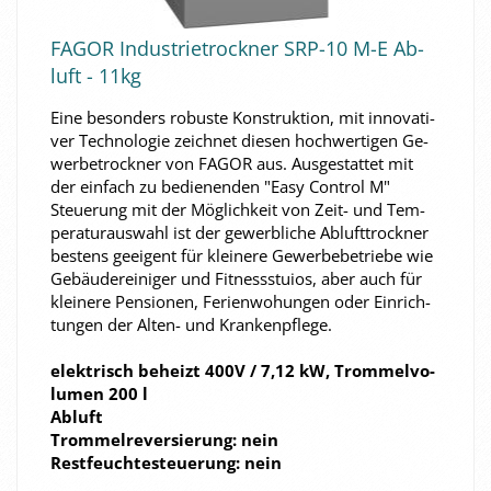
FAGOR In­dus­trie­trock­ner SRP-​10 M-E Ab­
luft - 11kg
Eine be­son­ders ro­bus­te Kon­struk­ti­on, mit in­no­va­ti­
ver Tech­no­lo­gie zeich­net die­sen hoch­wer­ti­gen Ge­
wer­be­trock­ner von FAGOR aus. Aus­ge­stat­tet mit
der ein­fach zu be­die­nen­den "Easy Con­trol M"
Steue­rung mit der Mög­lich­keit von Zeit- und Tem­
pe­ra­tur­aus­wahl ist der ge­werb­li­che Ab­luft­trock­ner
bes­tens ge­ei­gent für klei­ne­re Ge­wer­be­be­trie­be wie
Ge­bäu­de­rei­ni­ger und Fit­ness­stui­os, aber auch für
klei­ne­re Pen­sio­nen, Fe­ri­en­wo­hun­gen oder Ein­rich­
tun­gen der Alten-​ und Kran­ken­pfle­ge.
elek­trisch be­heizt 400V / 7,12 kW, Trom­mel­vo­
lu­men 200 l
Ab­luft
Trom­mel­re­ver­sie­rung: nein
Rest­feuch­te­steue­rung: nein