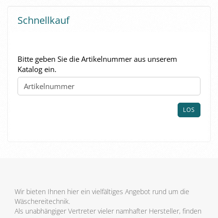
Schnellkauf
BITTE
Bitte geben Sie die Artikelnummer aus unserem
GEBEN
Katalog ein.
SIE
DIE
ARTIKELNUMMER
AUS
LOS
UNSEREM
KATALOG
EIN.
Wir bieten Ihnen hier ein vielfältiges Angebot rund um die
Wäschereitechnik.
Als unabhängiger Vertreter vieler namhafter Hersteller, finden