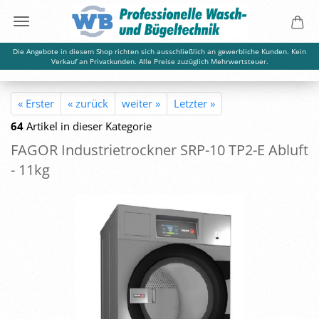
Die Angebote in diesem Shop richten sich ausschließlich an gewerbliche Kunden. Kein
Verkauf an Privatkunden. Alle Preise zuzüglich Mehrwertsteuer.
« Erster
« zurück
weiter »
Letzter »
64
Artikel in dieser Kategorie
FAGOR In­dus­trie­trock­ner SRP-​10 TP2-E Ab­luft
- 11kg