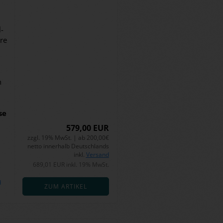
­
re
n
­se
579,00 EUR
zzgl. 19% MwSt. | ab 200,00€
netto innerhalb Deutschlands
inkl.
Versand
689,01 EUR inkl. 19% MwSt.
d
ZUM ARTIKEL