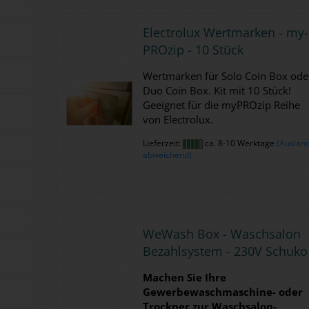
Elec­tro­lux Wert­mar­ken - my­
PRO­zip - 10 Stück
Wert­mar­ken für Solo Coin Box ode
Duo Coin Box. Kit mit 10 Stück!
Ge­eig­net für die my­PRO­zip Reihe
von Elec­tro­lux.
Lieferzeit:
ca. 8-10 Werktage
(Auslan
abweichend)
We­Wash Box - Wasch­sa­lon
Be­zahl­sys­tem - 230V Schu­ko
Ma­chen Sie Ihre
Gewerbewaschmaschine-​ oder
Trock­ner zur Waschsalon-​