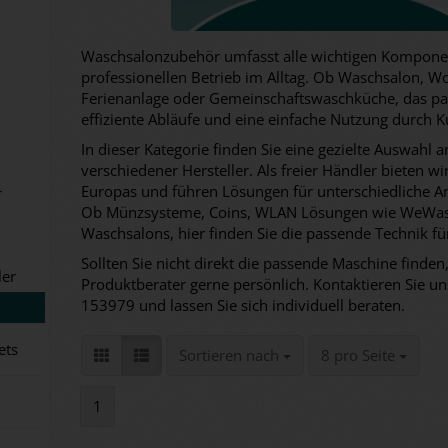
Waschsalonzubehör umfasst alle wichtigen Komponen
professionellen Betrieb im Alltag. Ob Waschsalon, 
Ferienanlage oder Gemeinschaftswaschküche, das pa
effiziente Abläufe und eine einfache Nutzung durch 
In dieser Kategorie finden Sie eine gezielte Auswahl
verschiedener Hersteller. Als freier Händler bieten w
Europas und führen Lösungen für unterschiedliche A
r
Ob Münzsysteme, Coins, WLAN Lösungen wie WeWash
Waschsalons, hier finden Sie die passende Technik fü
Sollten Sie nicht direkt die passende Maschine finden,
ler
Produktberater gerne persönlich. Kontaktieren Sie un
153979 und lassen Sie sich individuell beraten.
ets
Sortieren nach
pro Seite
Sortieren nach
8 pro Seite
1