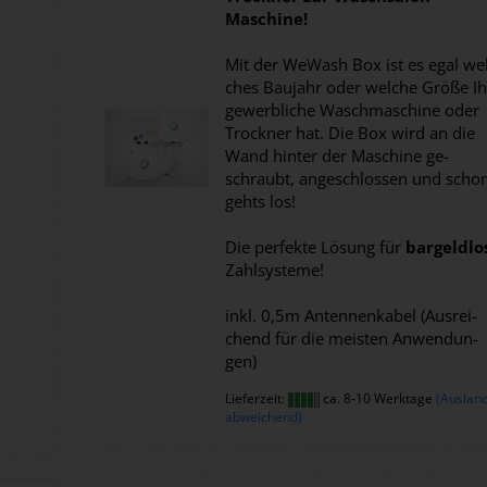
Maschine!
Mit der We­Wash Box ist es egal wel
ches Bau­jahr oder wel­che Größe Ih
ge­werb­li­che Wasch­ma­schi­ne oder
Trock­ner hat. Die Box wird an die
Wand hin­ter der Ma­schi­ne ge­
schraubt, an­ge­schlos­sen und scho
gehts los!
Die per­fek­te Lö­sung für
bar­geld­lo
Zahl­sys­te­me!
inkl. 0,5m An­ten­nen­ka­bel (Aus­rei­
chend für die meis­ten An­wen­dun­
gen)
Lieferzeit:
ca. 8-10 Werktage
(Auslan
abweichend)