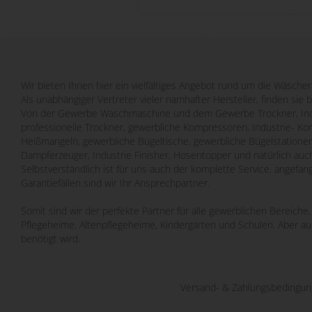
EIN.
Wir bieten Ihnen hier ein vielfältiges Angebot rund um die Wäscher
Als unabhängiger Vertreter vieler namhafter Hersteller, finden sie 
Von der Gewerbe Waschmaschine und dem Gewerbe Trockner, Indu
professionelle Trockner, gewerbliche Kompressoren, Industrie- Ko
Heißmangeln, gewerbliche Bügeltische, gewerbliche Bügelstatione
Dampferzeuger, Industrie Finisher, Hosentopper und natürlich auch
Selbstverständlich ist für uns auch der komplette Service, angefa
Garantiefällen sind wir Ihr Ansprechpartner.
Somit sind wir der perfekte Partner für alle gewerblichen Bereich
Pflegeheime, Altenpflegeheime, Kindergärten und Schulen. Aber a
benötigt wird.
Versand- & Zahlungsbedingu