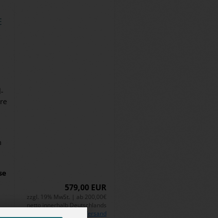
E
­
re
n
­se
579,00 EUR
zzgl. 19% MwSt. | ab 200,00€
netto innerhalb Deutschlands
inkl.
Versand