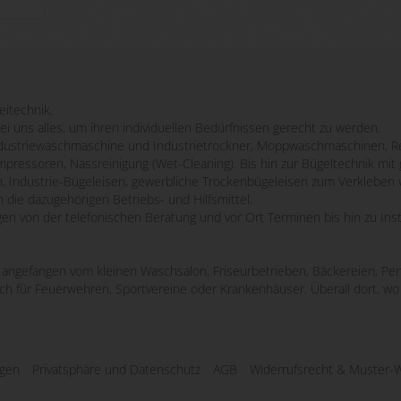
eitechnik.
bei uns alles, um ihren individuellen Bedürfnissen gerecht zu werden.
striewaschmaschine und Industrietrockner, Moppwaschmaschinen, Re
mpressoren, Nassreinigung (Wet-Cleaning). Bis hin zur Bügeltechnik m
n, Industrie-Bügeleisen, gewerbliche Trockenbügeleisen zum Verkleben 
 die dazugehörigen Betriebs- und Hilfsmittel.
ngen von der telefonischen Beratung und vor Ort Terminen bis hin zu Ins
e, angefangen vom kleinen Waschsalon, Friseurbetrieben, Bäckereien, Pen
uch für Feuerwehren, Sportvereine oder Krankenhäuser. Überall dort, 
ngen
Privatsphäre und Datenschutz
AGB
Widerrufsrecht & Muster-W