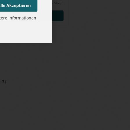
689,01 EUR inkl. 19% MwSt.
lle Akzeptieren
d
ZUM ARTIKEL
tere Informationen
t
3
)