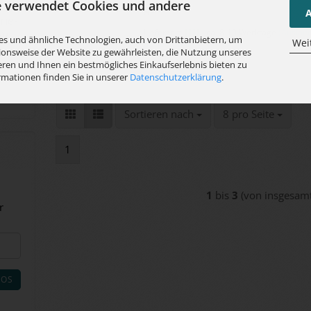
e verwendet Cookies und andere
gen)
A
trie­
Lieferzeit:
ca. 8-10 Werktage
(Auslan
V -
s und ähnliche Technologien, auch von Drittanbietern, um
Wei
abweichend)
ionsweise der Website zu gewährleisten, die Nutzung unseres
ren und Ihnen ein bestmögliches Einkaufserlebnis bieten zu
rmationen finden Sie in unserer
Datenschutzerklärung
.
Sortieren nach
pro Seite
Sortieren nach
8 pro Seite
1
1
bis
3
(von insgesam
r
LOS