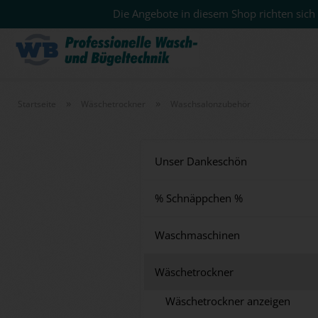
Die Angebote in diesem Shop richten sich 
»
»
Startseite
Wäschetrockner
Waschsalonzubehör
Unser Dankeschön
% Schnäppchen %
Waschmaschinen
Wäschetrockner
Wäschetrockner anzeigen