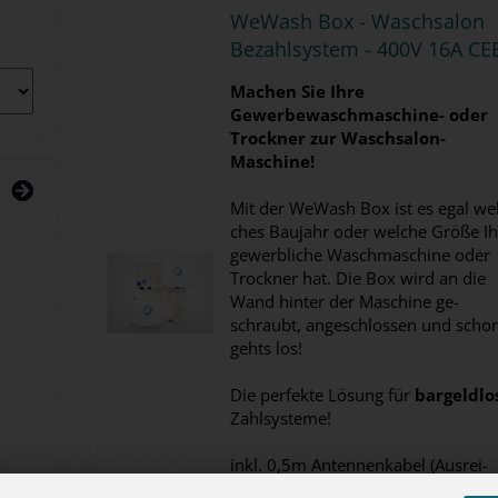
We­Wash Box - Wasch­sa­lon
Be­zahl­sys­tem - 400V 16A CE
Ma­chen Sie Ihre
Gewerbewaschmaschine-​ oder
Trock­ner zur Waschsalon-​
Maschine!
Mit der We­Wash Box ist es egal wel
ches Bau­jahr oder wel­che Größe Ih
ge­werb­li­che Wasch­ma­schi­ne oder
Trock­ner hat. Die Box wird an die
Wand hin­ter der Ma­schi­ne ge­
schraubt, an­ge­schlos­sen und scho
gehts los!
Die per­fek­te Lö­sung für
bar­geld­lo
Zahl­sys­te­me!
inkl. 0,5m An­ten­nen­ka­bel (Aus­rei­
chend für die meis­ten An­wen­dun­