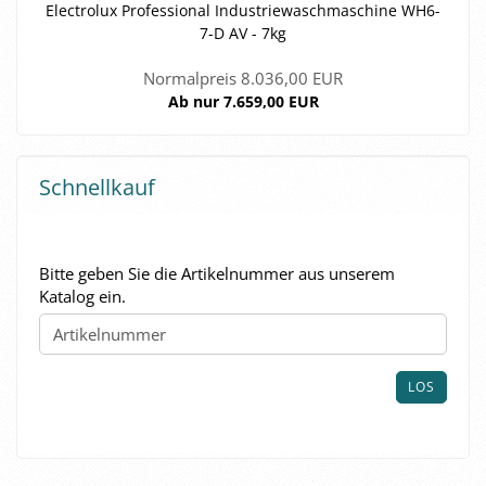
Elec­tro­lux Pro­fes­sio­nal In­dus­trie­wasch­ma­schi­ne WH6-​
7-D AV - 7kg
Normalpreis 8.036,00 EUR
Ab nur 7.659,00 EUR
Schnellkauf
BITTE
Bitte geben Sie die Artikelnummer aus unserem
GEBEN
Katalog ein.
SIE
DIE
ARTIKELNUMMER
AUS
LOS
UNSEREM
KATALOG
EIN.