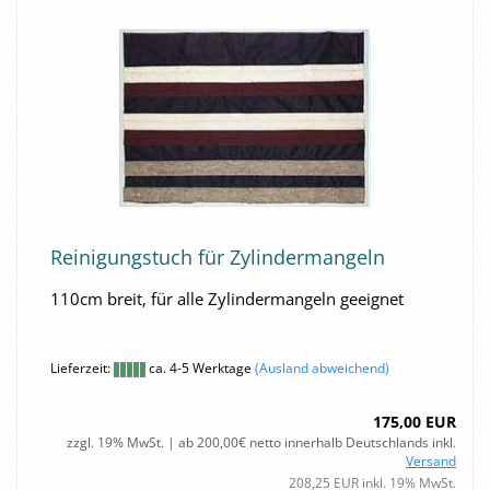
Rei­ni­gungs­tuch für Zy­lin­der­man­geln
110cm breit, für alle Zy­lin­der­man­geln ge­eig­net
Lieferzeit:
ca. 4-5 Werktage
(Ausland abweichend)
175,00 EUR
zzgl. 19% MwSt. | ab 200,00€ netto innerhalb Deutschlands inkl.
Versand
208,25 EUR inkl. 19% MwSt.