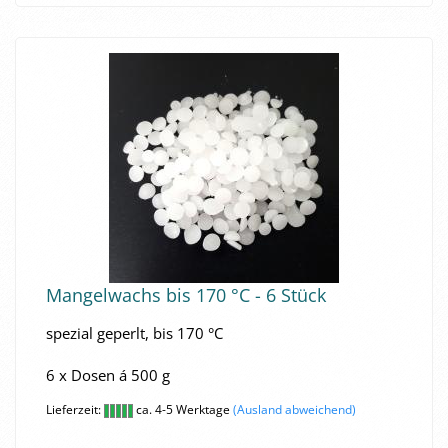
Man­gel­wachs bis 170 °C - 6 Stück
spe­zi­al ge­perlt, bis 170 °C
6 x Dosen á 500 g
Lieferzeit:
ca. 4-5 Werktage
(Ausland abweichend)