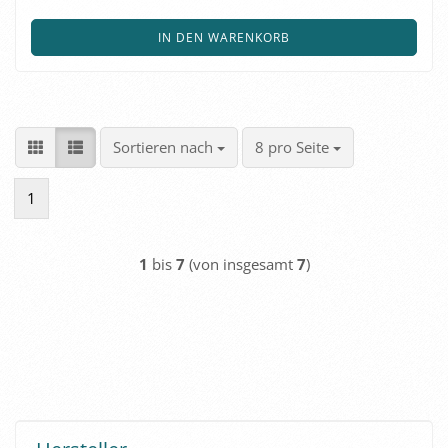
IN DEN WARENKORB
Sortieren nach
pro Seite
Sortieren nach
8 pro Seite
1
1
bis
7
(von insgesamt
7
)