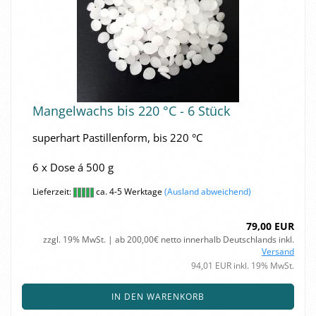
Man­gel­wachs bis 220 °C - 6 Stück
su­per­hart Pas­til­len­form, bis 220 °C
6 x Dose á 500 g
Lieferzeit:
ca. 4-5 Werktage
(Ausland abweichend)
79,00 EUR
zzgl. 19% MwSt. | ab 200,00€ netto innerhalb Deutschlands inkl.
Versand
94,01 EUR inkl. 19% MwSt.
IN DEN WARENKORB