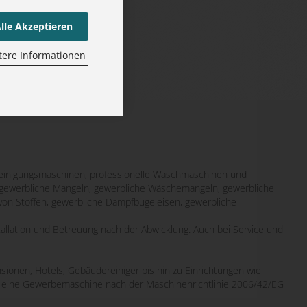
lle Akzeptieren
tere Informationen
inigungsmaschinen, professionelle Waschmaschinen und
it gewerbliche Mangeln, gewerbliche Wäschemangeln, gewerbliche
von Stoffen, gewerbliche Dampfbügeleisen, gewerbliche
tallation und Betreuung nach der Abwicklung. Auch bei Service und
sionen, Hotels, Gebäudereiniger bis hin zu Einrichtungen wie
wo eine Gewerbemaschine nach der Maschinenrichtlinie 2006/42/EG