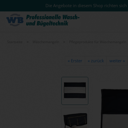
Die Angebote in diesem Shop richten sich 
»
»
Startseite
Wäschemangeln
Pflegeprodukte für Wäschemangeln
« Erster
« zurück
weiter »