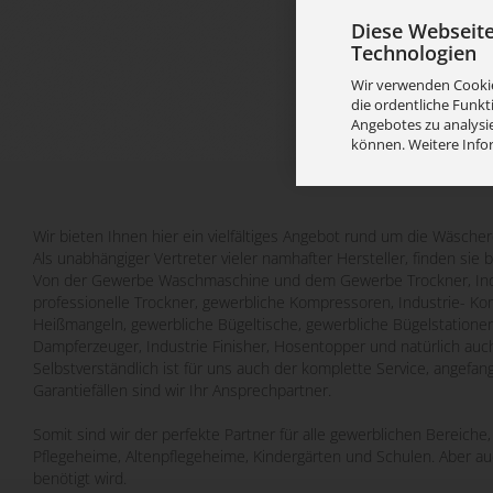
Diese Webseit
Technologien
Wir verwenden Cookie
die ordentliche Funkt
Angebotes zu analysie
können. Weitere Info
Wir bieten Ihnen hier ein vielfältiges Angebot rund um die Wäscher
Als unabhängiger Vertreter vieler namhafter Hersteller, finden sie 
Von der Gewerbe Waschmaschine und dem Gewerbe Trockner, Indu
professionelle Trockner, gewerbliche Kompressoren, Industrie- Ko
Heißmangeln, gewerbliche Bügeltische, gewerbliche Bügelstatione
Dampferzeuger, Industrie Finisher, Hosentopper und natürlich auch
Selbstverständlich ist für uns auch der komplette Service, angefa
Garantiefällen sind wir Ihr Ansprechpartner.
Somit sind wir der perfekte Partner für alle gewerblichen Bereich
Pflegeheime, Altenpflegeheime, Kindergärten und Schulen. Aber a
benötigt wird.