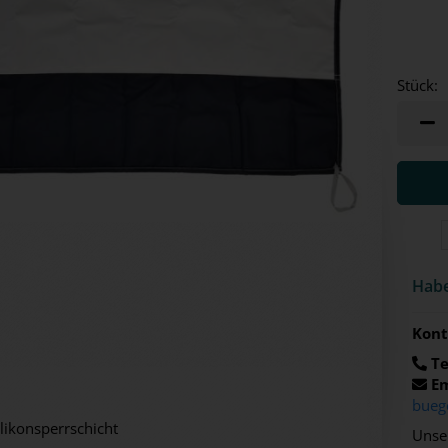
Stück:
Stück
Habe
Kont
Te
Em
bueg
likonsperrschicht
Unser