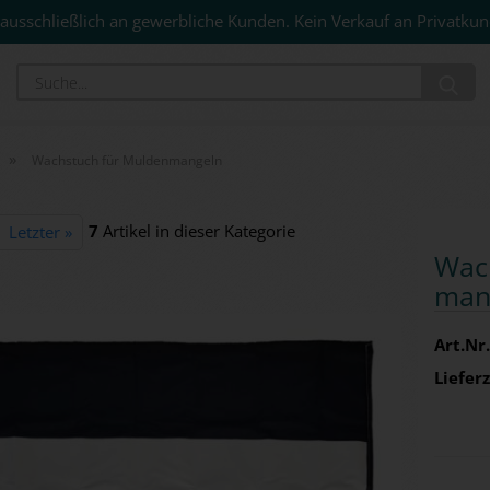
ausschließlich an gewerbliche Kunden. Kein Verkauf an Privatkun
Su
»
Wachstuch für Muldenmangeln
7
Artikel in dieser Kategorie
Letzter »
Wach
man­
Art.Nr.
Lieferz