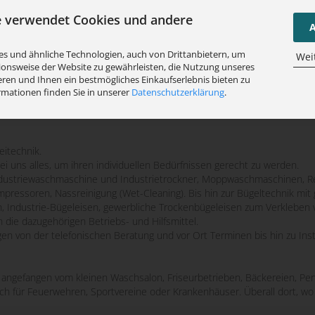
e verwendet Cookies und andere
A
s und ähnliche Technologien, auch von Drittanbietern, um
Wei
ionsweise der Website zu gewährleisten, die Nutzung unseres
ren und Ihnen ein bestmögliches Einkaufserlebnis bieten zu
rmationen finden Sie in unserer
Datenschutzerklärung
.
eitechnik.
bei uns alles, um ihren individuellen Bedürfnissen gerecht zu werden.
striewaschmaschine und Industrietrockner, Moppwaschmaschinen, Re
mpressoren, Nassreinigung (Wet-Cleaning). Bis hin zur Bügeltechnik m
n, Industrie-Bügeleisen, gewerbliche Trockenbügeleisen zum Verkleben 
 die dazugehörigen Betriebs- und Hilfsmittel.
ngen von der telefonischen Beratung und vor Ort Terminen bis hin zu Ins
e, angefangen vom kleinen Waschsalon, Friseurbetrieben, Bäckereien, Pen
uch für Feuerwehren, Sportvereine oder Krankenhäuser. Überall dort, 