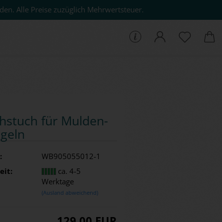
den. Alle Preise zuzüglich Mehrwertsteuer.
che...
s­tuch für Mul­den­
geln
:
WB905055012-1
eit:
ca. 4-5
Werktage
(Ausland abweichend)
129,00 EUR