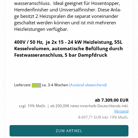
was­ser­an­schluss. Ideal ge­eig­net für Ho­sen­top­per,
Hem­den­fi­nis­her und Uni­ver­sal­fi­nis­her. Diese An­la­
ge be­sitzt 2 Heiz­spi­ra­len die se­pa­rat von­ein­an­der
ge­schal­tet wer­den kön­nen und ist mit meh­re­ren
Heiz­leis­tun­gen ver­füg­bar.
400V / 50 Hz, je 2x 15 - 24 kW Heiz­leis­tung, 55L
Kes­sel­vo­lu­men, au­to­ma­ti­sche Be­fül­lung durch
Fest­was­ser­an­schluss, 5 bar Dampf­druck
Lieferzeit:
ca. 3-4 Wochen
(Ausland abweichend)
ab 7.309,00 EUR
zzgl. 19% MwSt. | ab 200,00€ netto innerhalb Deutschlands inkl.
Versand
8.697,71 EUR inkl. 19% MwSt.
ZUM ARTIKEL