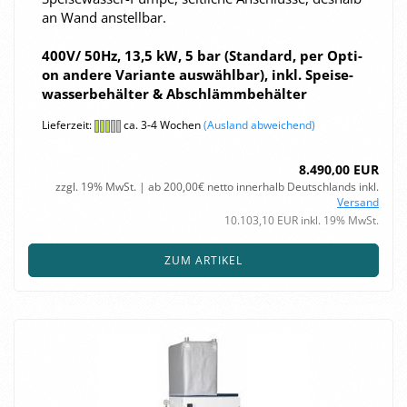
an Wand an­stell­bar.
400V/ 50Hz, 13,5 kW, 5 bar (Stan­dard, per Op­ti­
on an­de­re Va­ri­an­te aus­wähl­bar), inkl. Spei­se­
was­ser­be­häl­ter & Ab­schlämm­be­häl­ter
Lieferzeit:
ca. 3-4 Wochen
(Ausland abweichend)
8.490,00 EUR
zzgl. 19% MwSt. | ab 200,00€ netto innerhalb Deutschlands inkl.
Versand
10.103,10 EUR inkl. 19% MwSt.
ZUM ARTIKEL