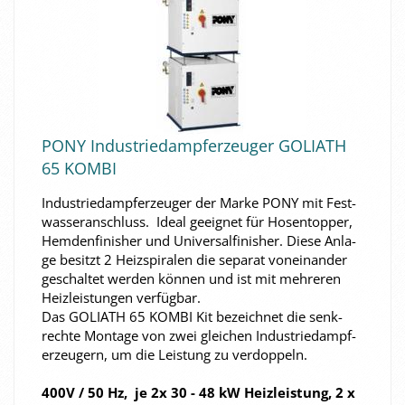
PONY In­dus­trie­dampf­erzeu­ger GO­LI­ATH
65 KOMBI
In­dus­trie­dampf­erzeu­ger der Marke PONY mit Fest­
was­ser­an­schluss. Ideal ge­eig­net für Ho­sen­top­per,
Hem­den­fi­nis­her und Uni­ver­sal­fi­nis­her. Diese An­la­
ge be­sitzt 2 Heiz­spi­ra­len die se­pa­rat von­ein­an­der
ge­schal­tet wer­den kön­nen und ist mit meh­re­ren
Heiz­leis­tun­gen ver­füg­bar.
Das GO­LI­ATH 65 KOMBI Kit be­zeich­net die senk­
rech­te Mon­ta­ge von zwei glei­chen In­dus­trie­dampf­
erzeu­gern, um die Leis­tung zu ver­dop­peln.
400V / 50 Hz, je 2x 30 - 48 kW Heiz­leis­tung, 2 x