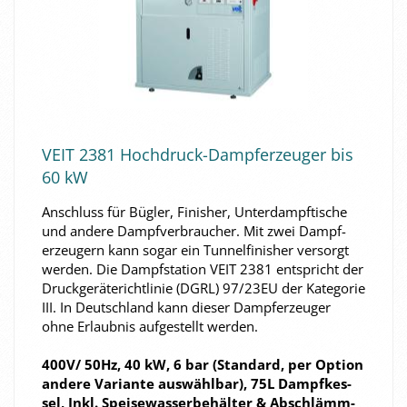
VEIT 2381 Hochdruck-​​Dampf­erzeu­ger bis
60 kW
An­schluss für Büg­ler, Fi­nis­her, Un­ter­dampf­ti­sche
und an­de­re Dampf­ver­brau­cher. Mit zwei Dampf­
erzeu­gern kann sogar ein Tun­nel­fi­nis­her ver­sorgt
wer­den. Die Dampf­sta­ti­on VEIT 2381 ent­spricht der
Druck­ge­rä­te­richt­li­nie (DGRL) 97/23EU der Ka­te­go­rie
III. In Deutsch­land kann die­ser Dampf­erzeu­ger
ohne Er­laub­nis auf­ge­stellt wer­den.
400V/ 50Hz, 40 kW, 6 bar (Stan­dard, per Op­ti­on
an­de­re Va­ri­an­te aus­wähl­bar), 75L Dampf­kes­
sel, Inkl. Spei­se­was­ser­be­häl­ter & Ab­schlämm­