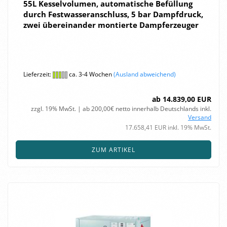
55L Kes­sel­vo­lu­men, au­to­ma­ti­sche Be­fül­lung
durch Fest­was­ser­an­schluss, 5 bar Dampf­druck,
zwei über­ein­an­der mon­tier­te Dampf­erzeu­ger
Lieferzeit:
ca. 3-4 Wochen
(Ausland abweichend)
ab 14.839,00 EUR
zzgl. 19% MwSt. | ab 200,00€ netto innerhalb Deutschlands inkl.
Versand
17.658,41 EUR inkl. 19% MwSt.
ZUM ARTIKEL