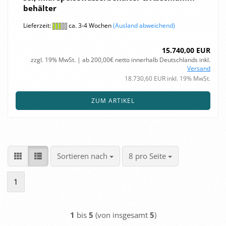
be­häl­ter
Lieferzeit:
ca. 3-4 Wochen
(Ausland abweichend)
15.740,00 EUR
zzgl. 19% MwSt. | ab 200,00€ netto innerhalb Deutschlands inkl.
Versand
18.730,60 EUR inkl. 19% MwSt.
ZUM ARTIKEL
Sortieren nach
pro Seite
Sortieren nach
8 pro Seite
1
1
bis
5
(von insgesamt
5
)