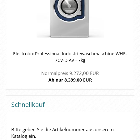
Elec­tro­lux Pro­fes­sio­nal In­dus­trie­wasch­ma­schi­ne WH6-​
7CV-D AV - 7kg
Normalpreis 9.272,00 EUR
Ab nur 8.399,00 EUR
Schnellkauf
BITTE
Bitte geben Sie die Artikelnummer aus unserem
GEBEN
Katalog ein.