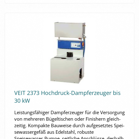
VEIT 2373 Hochdruck-​​Dampf­erzeu­ger bis
30 kW
Leis­tungs­fä­hi­ger Dampf­erzeu­ger für die Ver­sor­gung
von meh­re­ren Bü­gel­ti­schen oder Fi­nis­hern gleich­
zei­tig. Kom­pak­te Bau­wei­se durch auf­ge­setz­tes Spei­
se­was­ser­ge­fäß aus Edel­stahl, ro­bus­te
Speisewasser-​Pumpe, seit­li­che An­schlüs­se, des­halb