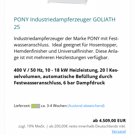
PONY In­dus­trie­dampf­erzeu­ger GO­LI­ATH
25
In­dus­trie­dampf­erzeu­ger der Marke PONY mit Fest­
was­ser­an­schluss. Ideal ge­eig­net für Ho­sen­top­per,
Hem­den­fi­nis­her und Uni­ver­sal­fi­nis­her. Diese An­la­
ge ist mit meh­re­ren Heiz­leis­tun­gen ver­füg­bar.
400 V / 50 Hz, 10 - 18 kW Heiz­leis­tung, 20 l Kes­
sel­vo­lu­men, au­to­ma­ti­sche Be­fül­lung durch
Fest­was­ser­an­schluss, 6 bar Dampf­druck
Lieferzeit:
ca. 3-4 Wochen
(Ausland abweichend)
ab 4.509,00 EUR
zzgl. 19% MwSt. | ab 200,00€ netto innerhalb Deutschlands inkl.
Versand