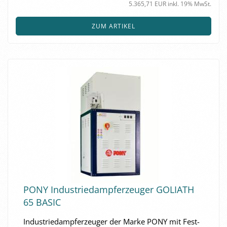
5.365,71 EUR inkl. 19% MwSt.
ZUM ARTIKEL
PONY In­dus­trie­dampf­erzeu­ger GO­LI­ATH
65 BASIC
In­dus­trie­dampf­erzeu­ger der Marke PONY mit Fest­