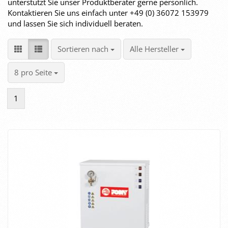
unterstützt Sie unser Produktberater gerne persönlich.
Kontaktieren Sie uns einfach unter +49 (0) 36072 153979
und lassen Sie sich individuell beraten.
Sortieren nach
pro Seite
Sortieren nach
Alle Hersteller
pro Seite
8 pro Seite
1