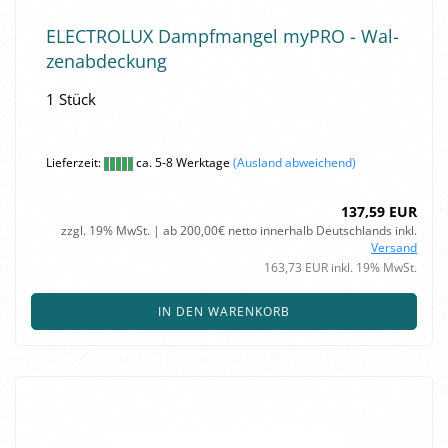
ELEC­TRO­LUX Dampf­man­gel myPRO - Wal­
zen­ab­de­ckung
1 Stück
Lieferzeit:
ca. 5-8 Werktage
(Ausland abweichend)
137,59 EUR
zzgl. 19% MwSt. | ab 200,00€ netto innerhalb Deutschlands inkl.
Versand
163,73 EUR inkl. 19% MwSt.
IN DEN WARENKORB