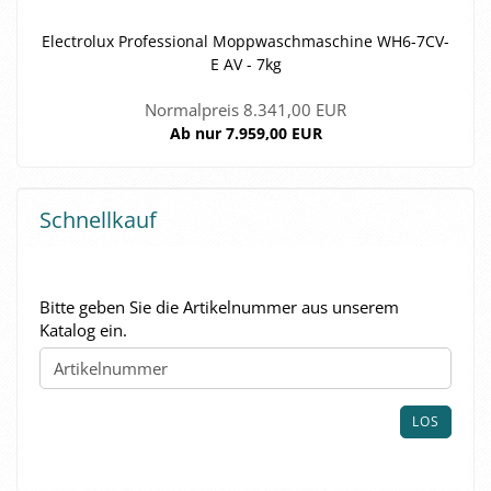
Elec­tro­lux Pro­fes­sio­nal Mopp­wasch­ma­schi­ne WH6-​7CV-
E AV - 7kg
Normalpreis 8.341,00 EUR
Ab nur 7.959,00 EUR
Schnellkauf
BITTE
Bitte geben Sie die Artikelnummer aus unserem
GEBEN
Katalog ein.
SIE
DIE
ARTIKELNUMMER
AUS
LOS
UNSEREM
KATALOG
EIN.