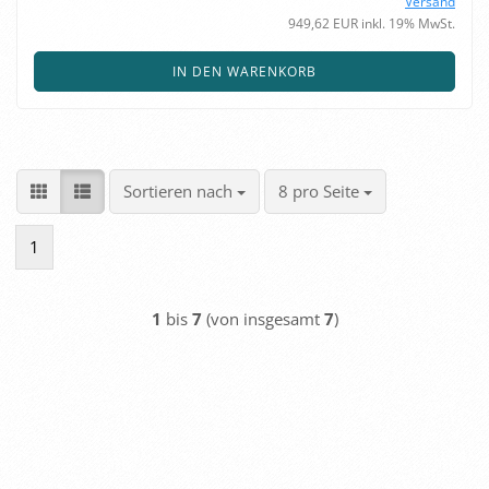
Versand
949,62 EUR inkl. 19% MwSt.
IN DEN WARENKORB
Sortieren nach
pro Seite
Sortieren nach
8 pro Seite
1
1
bis
7
(von insgesamt
7
)