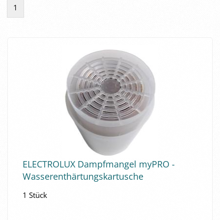
1
ELEC­TRO­LUX Dampf­man­gel myPRO -
Was­ser­ent­här­tungs­kar­tu­sche
1 Stück