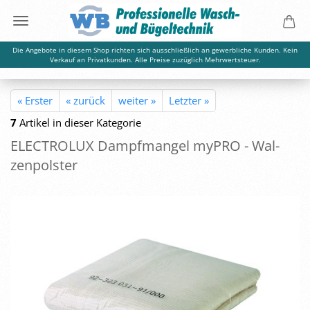
Die Angebote in diesem Shop richten sich ausschließlich an gewerbliche Kunden. Kein
Verkauf an Privatkunden. Alle Preise zuzüglich Mehrwertsteuer.
« Erster
« zurück
weiter »
Letzter »
7
Artikel in dieser Kategorie
ELEC­TRO­LUX Dampf­man­gel myPRO - Wal­
zen­pols­ter