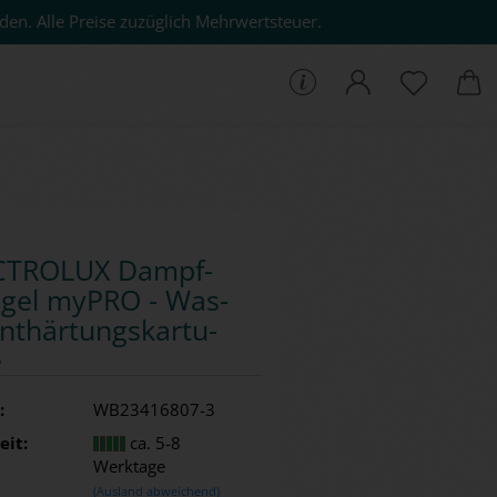
den. Alle Preise zuzüglich Mehrwertsteuer.
che...
C­TRO­LUX Dampf­
­gel myPRO - Was­
nt­här­tungs­kar­tu­
e
:
WB23416807-3
eit:
ca. 5-8
Werktage
(Ausland abweichend)