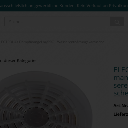
ausschließlich an gewerbliche Kunden. Kein Verkauf an Privatkun
Su
LECTROLUX Dampfmangel myPRO - Wasserenthärtungskartusche
in dieser Kategorie
ELE
man
ser­e
sch
Art.Nr.
Lieferz