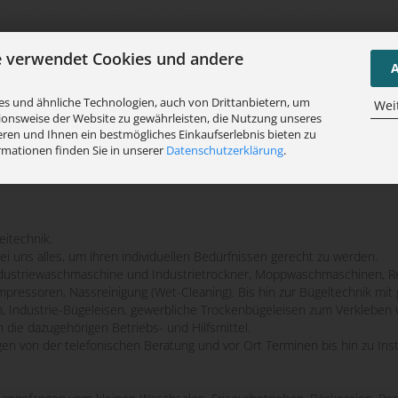
e verwendet Cookies und andere
A
s und ähnliche Technologien, auch von Drittanbietern, um
Wei
ionsweise der Website zu gewährleisten, die Nutzung unseres
ren und Ihnen ein bestmögliches Einkaufserlebnis bieten zu
rmationen finden Sie in unserer
Datenschutzerklärung
.
eitechnik.
bei uns alles, um ihren individuellen Bedürfnissen gerecht zu werden.
striewaschmaschine und Industrietrockner, Moppwaschmaschinen, Re
mpressoren, Nassreinigung (Wet-Cleaning). Bis hin zur Bügeltechnik m
n, Industrie-Bügeleisen, gewerbliche Trockenbügeleisen zum Verkleben 
 die dazugehörigen Betriebs- und Hilfsmittel.
ngen von der telefonischen Beratung und vor Ort Terminen bis hin zu Ins