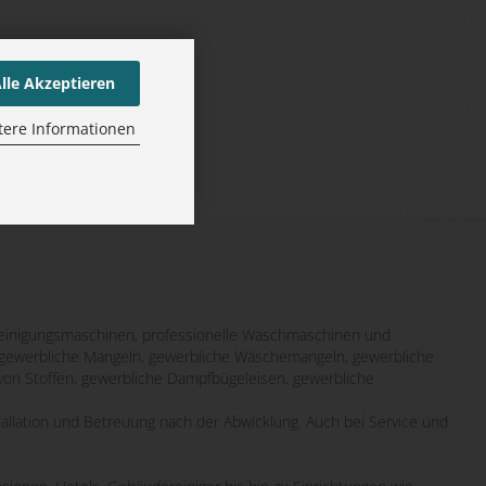
lle Akzeptieren
tere Informationen
inigungsmaschinen, professionelle Waschmaschinen und
it gewerbliche Mangeln, gewerbliche Wäschemangeln, gewerbliche
von Stoffen, gewerbliche Dampfbügeleisen, gewerbliche
tallation und Betreuung nach der Abwicklung. Auch bei Service und