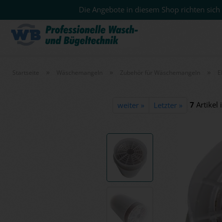
Die Angebote in diesem Shop richten sich 
»
»
»
Startseite
Wäschemangeln
Zubehör für Wäschemangeln
E
7
Artikel 
weiter »
Letzter »