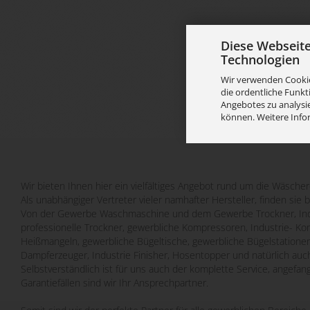
Diese Webseit
Technologien
Wir verwenden Cookie
die ordentliche Funkt
Angebotes zu analysie
können. Weitere Info
Wir bieten Ihnen hier ein vielfältiges Angebot rund um die Wäscher
Als unabhängiger Vertreter vieler namhafter Hersteller, finden sie 
Von der Gewerbe Waschmaschine und dem Gewerbe Trockner, Indu
professionelle Trockner, gewerbliche Kompressoren, Industrie- Ko
Heißmangeln, gewerbliche Bügeltische, gewerbliche Bügelstatione
Dampferzeuger, Industrie Finisher, Hosentopper und natürlich auch
Selbstverständlich ist für uns auch der komplette Service, angefa
Garantiefällen sind wir Ihr Ansprechpartner.