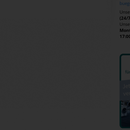
bueg
Unser
(24/
Unse
Mont
17:0