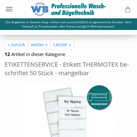
Die Angebote in diesem Shop richten sich ausschließlich an gewerbliche Kunden. Kein
Verkauf an Privatkunden. Alle Preise zuzüglich Mehrwertsteuer.
« zurück
weiter »
Letzter »
12
Artikel in dieser Kategorie
ETI­KET­TEN­SER­VICE - Eti­kett THER­MO­TEX be­
schrif­tet 50 Stück - man­gel­bar