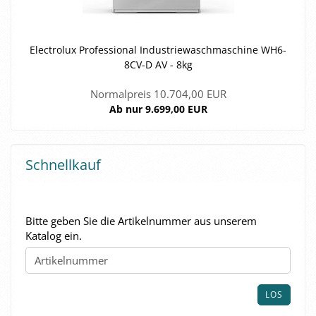
Elec­tro­lux Pro­fes­sio­nal In­dus­trie­wasch­ma­schi­ne WH6-​
8CV-D AV - 8kg
Normalpreis 10.704,00 EUR
Ab nur 9.699,00 EUR
Schnellkauf
BITTE
Bitte geben Sie die Artikelnummer aus unserem
GEBEN
Katalog ein.
SIE
DIE
ARTIKELNUMMER
AUS
LOS
UNSEREM