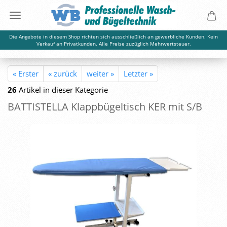
Die Angebote in diesem Shop richten sich ausschließlich an gewerbliche Kunden. Kein
Verkauf an Privatkunden. Alle Preise zuzüglich Mehrwertsteuer.
« Erster
« zurück
weiter »
Letzter »
26
Artikel in dieser Kategorie
BAT­TI­STEL­LA Klapp­bü­gel­tisch KER mit S/B