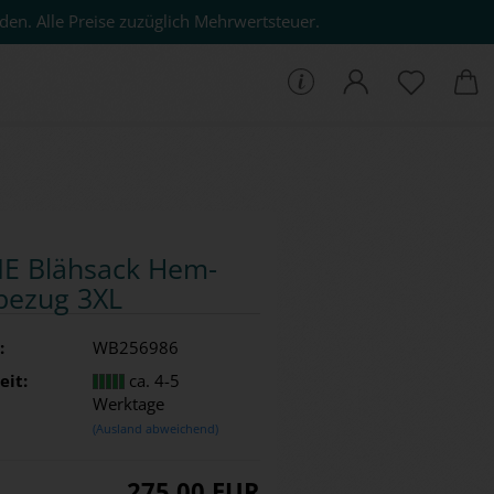
den. Alle Preise zuzüglich Mehrwertsteuer.
che...
E Bläh­sack Hem­
be­zug 3XL
:
WB256986
eit:
ca. 4-5
Werktage
(Ausland abweichend)
275,00 EUR