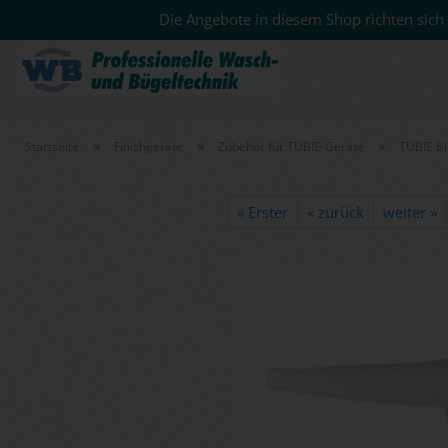
Die Angebote in diesem Shop richten sich 
»
»
»
Startseite
Finishgeräte
Zubehör für TUBIE-Geräte
TUBIE B
« Erster
« zurück
weiter »