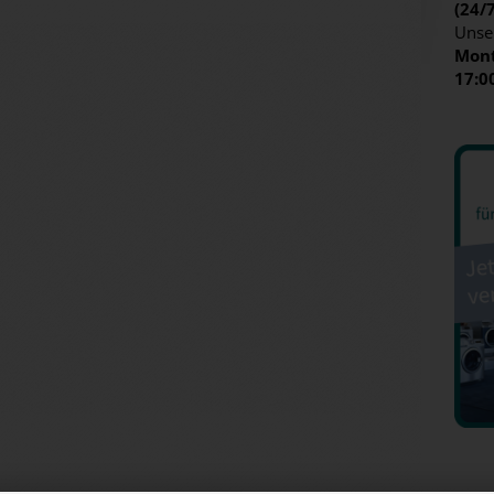
(24/
Unse
Mont
17:0