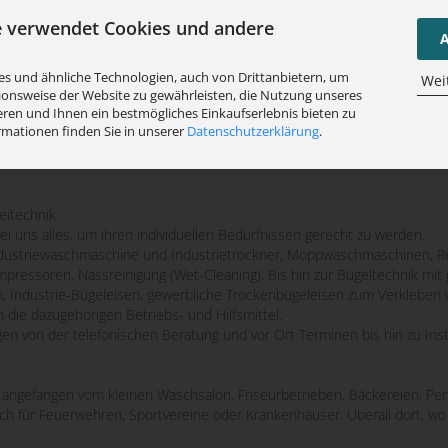
e verwendet Cookies und andere
A
s und ähnliche Technologien, auch von Drittanbietern, um
Wei
ionsweise der Website zu gewährleisten, die Nutzung unseres
ren und Ihnen ein bestmögliches Einkaufserlebnis bieten zu
rmationen finden Sie in unserer
Datenschutzerklärung
.
eitechnik.
bei uns alles, um ihren individuellen Bedürfnissen gerecht zu werden.
striewaschmaschine und Industrietrockner, Moppwaschmaschinen, Re
mpressoren, Nassreinigung (Wet-Cleaning). Bis hin zur Bügeltechnik m
n, Industrie-Bügeleisen, gewerbliche Trockenbügeleisen zum Verkleben 
 die dazugehörigen Betriebs- und Hilfsmittel.
ngen von der telefonischen Beratung und vor Ort Terminen bis hin zu Ins
e, angefangen vom kleinen Waschsalon, Friseurbetrieben, Bäckereien, Pen
uch für Feuerwehren, Sportvereine oder Krankenhäuser. Überall dort, 