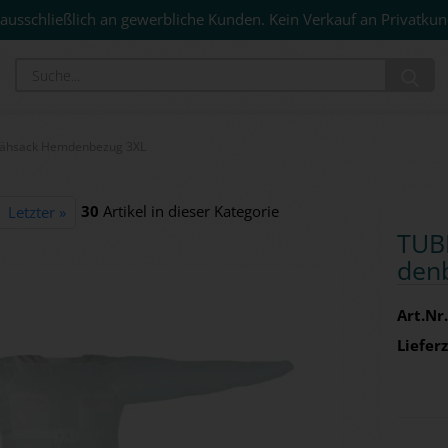
ausschließlich an gewerbliche Kunden. Kein Verkauf an Privatkun
Su
lähsack Hemdenbezug 3XL
30
Artikel in dieser Kategorie
Letzter »
TUBI
den­
Art.Nr.
Lieferz