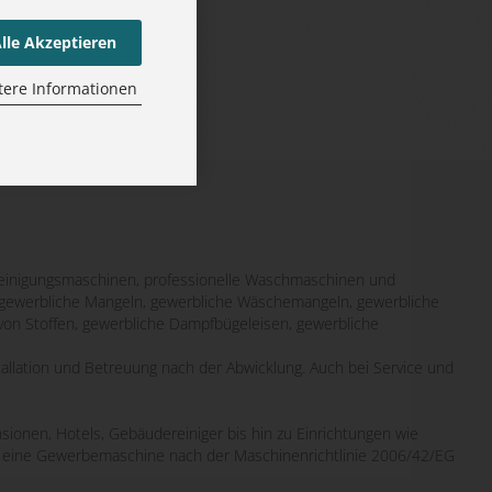
lle Akzeptieren
tere Informationen
inigungsmaschinen, professionelle Waschmaschinen und
it gewerbliche Mangeln, gewerbliche Wäschemangeln, gewerbliche
von Stoffen, gewerbliche Dampfbügeleisen, gewerbliche
tallation und Betreuung nach der Abwicklung. Auch bei Service und
sionen, Hotels, Gebäudereiniger bis hin zu Einrichtungen wie
wo eine Gewerbemaschine nach der Maschinenrichtlinie 2006/42/EG