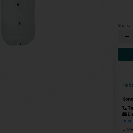
Stück:
Stück
Habe
Kont
Te
Em
bueg
Unser