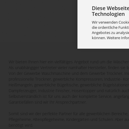
Diese Webseit
Technologien
Wir verwenden Cookie
die ordentliche Funkt
Angebotes zu analysie
können. Weitere Info
Wir bieten Ihnen hier ein vielfältiges Angebot rund um die Wäscher
Als unabhängiger Vertreter vieler namhafter Hersteller, finden sie 
Von der Gewerbe Waschmaschine und dem Gewerbe Trockner, Indu
professionelle Trockner, gewerbliche Kompressoren, Industrie- Ko
Heißmangeln, gewerbliche Bügeltische, gewerbliche Bügelstatione
Dampferzeuger, Industrie Finisher, Hosentopper und natürlich auch
Selbstverständlich ist für uns auch der komplette Service, angefa
Garantiefällen sind wir Ihr Ansprechpartner.
Somit sind wir der perfekte Partner für alle gewerblichen Bereich
Pflegeheime, Altenpflegeheime, Kindergärten und Schulen. Aber a
benötigt wird.