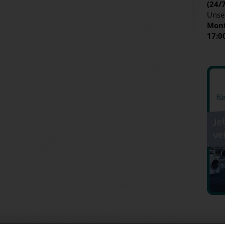
(24/
Unse
Mont
17:0