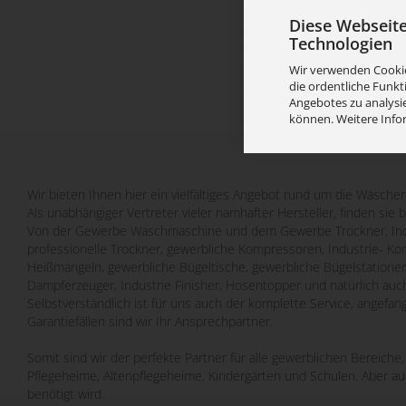
Diese Webseit
Technologien
Wir verwenden Cookie
die ordentliche Funkt
Angebotes zu analysie
können. Weitere Info
Wir bieten Ihnen hier ein vielfältiges Angebot rund um die Wäscher
Als unabhängiger Vertreter vieler namhafter Hersteller, finden sie 
Von der Gewerbe Waschmaschine und dem Gewerbe Trockner, Indu
professionelle Trockner, gewerbliche Kompressoren, Industrie- Ko
Heißmangeln, gewerbliche Bügeltische, gewerbliche Bügelstatione
Dampferzeuger, Industrie Finisher, Hosentopper und natürlich auch
Selbstverständlich ist für uns auch der komplette Service, angefa
Garantiefällen sind wir Ihr Ansprechpartner.
Somit sind wir der perfekte Partner für alle gewerblichen Bereich
Pflegeheime, Altenpflegeheime, Kindergärten und Schulen. Aber a
benötigt wird.