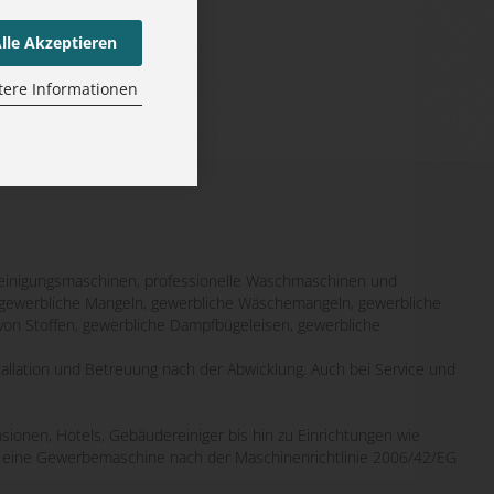
lle Akzeptieren
tere Informationen
inigungsmaschinen, professionelle Waschmaschinen und
it gewerbliche Mangeln, gewerbliche Wäschemangeln, gewerbliche
von Stoffen, gewerbliche Dampfbügeleisen, gewerbliche
tallation und Betreuung nach der Abwicklung. Auch bei Service und
sionen, Hotels, Gebäudereiniger bis hin zu Einrichtungen wie
wo eine Gewerbemaschine nach der Maschinenrichtlinie 2006/42/EG