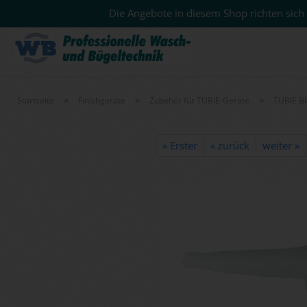
Die Angebote in diesem Shop richten sich 
»
»
»
Startseite
Finishgeräte
Zubehör für TUBIE-Geräte
TUBIE B
« Erster
« zurück
weiter »