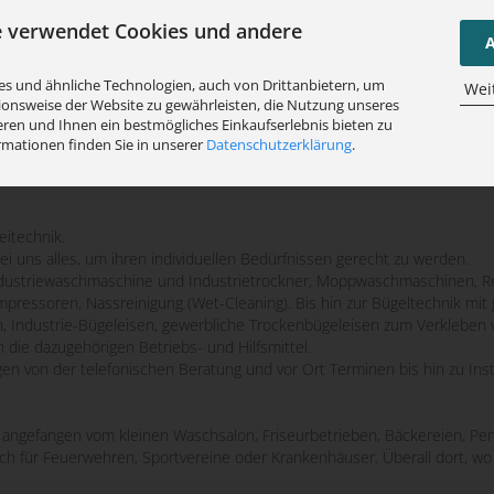
e verwendet Cookies und andere
A
s und ähnliche Technologien, auch von Drittanbietern, um
Wei
ionsweise der Website zu gewährleisten, die Nutzung unseres
ren und Ihnen ein bestmögliches Einkaufserlebnis bieten zu
rmationen finden Sie in unserer
Datenschutzerklärung
.
eitechnik.
bei uns alles, um ihren individuellen Bedürfnissen gerecht zu werden.
striewaschmaschine und Industrietrockner, Moppwaschmaschinen, Re
mpressoren, Nassreinigung (Wet-Cleaning). Bis hin zur Bügeltechnik m
n, Industrie-Bügeleisen, gewerbliche Trockenbügeleisen zum Verkleben 
 die dazugehörigen Betriebs- und Hilfsmittel.
ngen von der telefonischen Beratung und vor Ort Terminen bis hin zu Ins
e, angefangen vom kleinen Waschsalon, Friseurbetrieben, Bäckereien, Pen
uch für Feuerwehren, Sportvereine oder Krankenhäuser. Überall dort, 