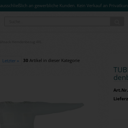
ausschließlich an gewerbliche Kunden. Kein Verkauf an Privatkun
Su
lähsack Hemdenbezug 4XL
30
Artikel in dieser Kategorie
Letzter »
TUBI
den­
Art.Nr.
Lieferz