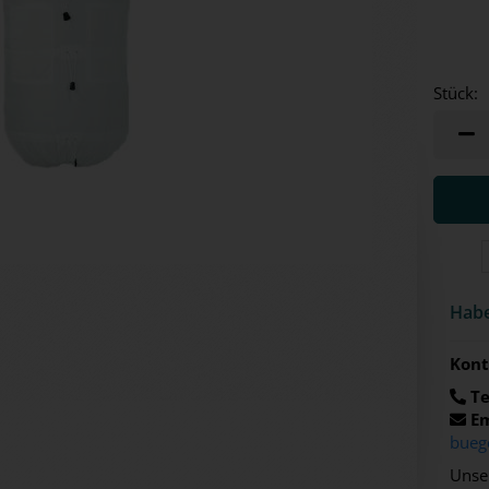
Stück:
Stück
Habe
Kont
Te
Em
bueg
Unser