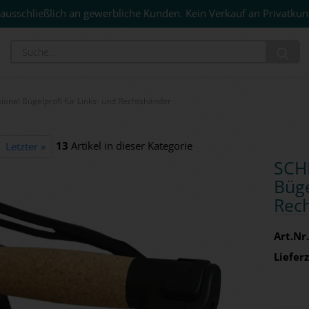
ausschließlich an gewerbliche Kunden. Kein Verkauf an Privatkun
Su
ional Bügelprofi für Links- und Rechtshänder
13
Artikel in dieser Kategorie
Letzter »
SCHI
Bü­ge
Rech
Art.Nr.
Lieferz