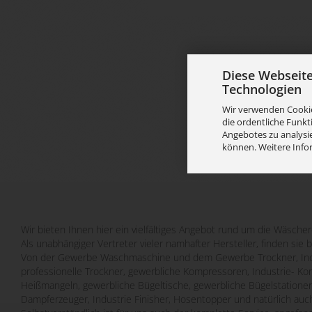
Diese Webseit
Technologien
Wir verwenden Cookie
die ordentliche Funkt
Angebotes zu analysie
können. Weitere Info
Wir bieten Ihnen hier ein vielfältiges Angebot rund um die Wäscher
Als unabhängiger Vertreter vieler namhafter Hersteller, finden sie 
Von der Gewerbe Waschmaschine und dem Gewerbe Trockner, Indu
professionelle Trockner, gewerbliche Kompressoren, Industrie- Ko
Heißmangeln, gewerbliche Bügeltische, gewerbliche Bügelstatione
Dampferzeuger, Industrie Finisher, Hosentopper und natürlich auch