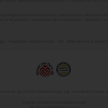
ngen von der telefonischen Beratung und vor Ort Terminen bis hin zu Ins
e, angefangen vom kleinen Waschsalon, Friseurbetrieben, Bäckereien, Pen
uch für Feuerwehren, Sportvereine oder Krankenhäuser. Überall dort, 
ngen
Privatsphäre und Datenschutz
AGB
Widerrufsrecht & Muster-W
inklusive der gesetzlichen Mehrwertsteuer, zzgl.
Versandkosten
soweit ni
Copyright by wasch-und-buegeltechnik.de
Alle Rechte vorbehalten. © 2026