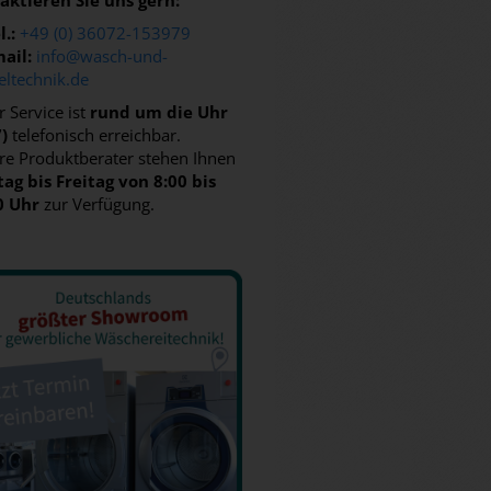
aktieren Sie uns gern:
l.:
+49 (0) 36072-153979
ail:
info@wasch-und-
eltechnik.de
 Service ist
rund um die Uhr
7)
telefonisch erreichbar.
re Produktberater stehen Ihnen
ag bis Freitag von 8:00 bis
0 Uhr
zur Verfügung.