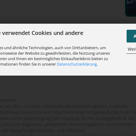
e verwendet Cookies und andere
A
s und ähnliche Technologien, auch von Drittanbietern, um
Wei
ionsweise der Website zu gewährleisten, die Nutzung unseres
ren und Ihnen ein bestmögliches Einkaufserlebnis bieten zu
rmationen finden Sie in unserer
Datenschutzerklärung
.
eitechnik.
bei uns alles, um ihren individuellen Bedürfnissen gerecht zu werden.
striewaschmaschine und Industrietrockner, Moppwaschmaschinen, Re
mpressoren, Nassreinigung (Wet-Cleaning). Bis hin zur Bügeltechnik m
n, Industrie-Bügeleisen, gewerbliche Trockenbügeleisen zum Verkleben 
 die dazugehörigen Betriebs- und Hilfsmittel.