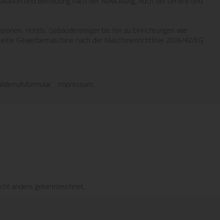
tallation und Betreuung nach der Abwicklung. Auch bei Service und
sionen, Hotels, Gebäudereiniger bis hin zu Einrichtungen wie
wo eine Gewerbemaschine nach der Maschinenrichtlinie 2006/42/EG
iderrufsformular
Impressum
cht anders gekennzeichnet.