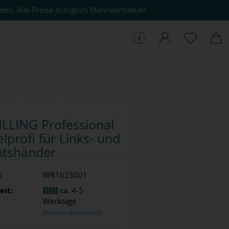
den. Alle Preise zuzüglich Mehrwertsteuer.
che...
L­LING Pro­fes­sio­nal
l­pro­fi für Links-​ und
ts­hän­der
:
WB1625001
eit:
ca. 4-5
Werktage
(Ausland abweichend)