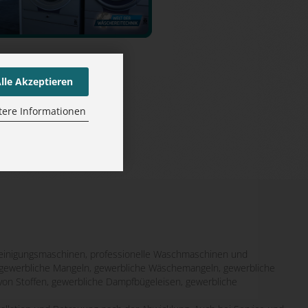
lle Akzeptieren
tere Informationen
inigungsmaschinen, professionelle Waschmaschinen und
it gewerbliche Mangeln, gewerbliche Wäschemangeln, gewerbliche
von Stoffen, gewerbliche Dampfbügeleisen, gewerbliche