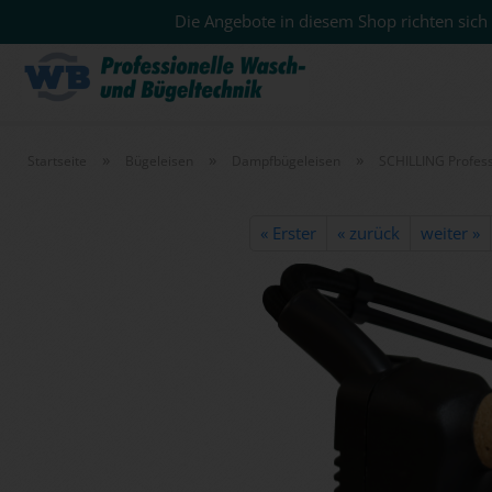
Die Angebote in diesem Shop richten sich 
»
»
»
Startseite
Bügeleisen
Dampfbügeleisen
SCHILLING Profess
« Erster
« zurück
weiter »