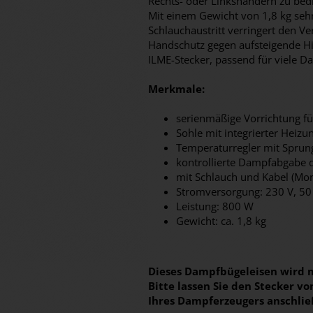
Rechts- oder Linkshändern zu bed
Mit einem Gewicht von 1,8 kg sehr 
Schlauchaustritt verringert den Ve
Handschutz gegen aufsteigende Hit
ILME-Stecker, passend für viele D
Merkmale:
serienmäßige Vorrichtung f
Sohle mit integrierter Heizu
Temperaturregler mit Sprun
kontrollierte Dampfabgabe 
mit Schlauch und Kabel (Mo
Stromversorgung: 230 V, 50
Leistung: 800 W
Gewicht: ca. 1,8 kg
Dieses Dampfbügeleisen wird m
Bitte lassen Sie den Stecker 
Ihres Dampferzeugers anschlie