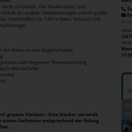
Kont
ienen.
leicht zu händeln. Der flexible Kabel- und
Te
rschleiß. Ein exakter Temperaturregler und ein großer
Em
ze. Einschließlich ca. 1,80 m Kabel, Schlauch und
bueg
ampferzeuger.
Unser
(24/
Unse
Mont
ür den Anbau an eine Büglerschwebe
17:0
ng
gkontakt und integrierter Thermosicherung
durch Mikroschalter
notube)
 Hz
it grauem Vierkant - Ilme Stecker versandt.
von einem Fachmann entsprechend der Polung
ßen.