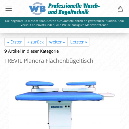
Die Angebote in diesem Shop richten sich ausschließlich an gewerbliche Kunden. Kein
Verkauf an Privatkunden. Alle Preise zuzüglich Mehrwertsteuer.
« Erster
« zurück
weiter »
Letzter »
9
Artikel in dieser Kategorie
TRE­VIL Plan­o­ra Flä­chen­bü­gel­tisch