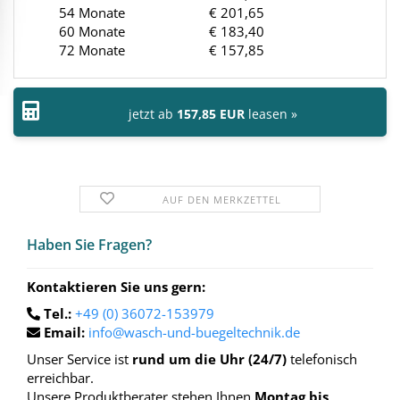
54 Monate
€ 201,65
60 Monate
€ 183,40
72 Monate
€ 157,85
jetzt ab
157,85 EUR
leasen »
AUF DEN MERKZETTEL
Haben Sie Fra­gen?
Kontaktieren Sie uns gern:
Tel.:
+49 (0) 36072-153979
Email:
info@wasch-und-buegeltechnik.de
Unser Service ist
rund um die Uhr (24/7)
telefonisch
erreichbar.
Unsere Produktberater stehen Ihnen
Montag bis