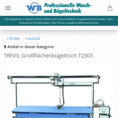
Die Angebote in diesem Shop richten sich ausschließlich an gewerbliche Kunden. Kein
Verkauf an Privatkunden. Alle Preise zuzüglich Mehrwertsteuer.
« Erster
« zurück
9
Artikel in dieser Kategorie
TRE­VIL Groß­flä­chen­bü­gel­tisch T2303