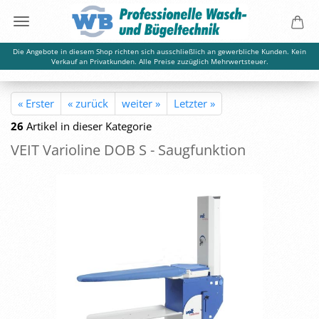
Die Angebote in diesem Shop richten sich ausschließlich an gewerbliche Kunden. Kein
Verkauf an Privatkunden. Alle Preise zuzüglich Mehrwertsteuer.
« Erster
« zurück
weiter »
Letzter »
26
Artikel in dieser Kategorie
VEIT Va­rio­li­ne DOB S - Saug­funk­ti­on