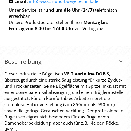
Email:
info@wasch-und-buegeltechnik.de
Unser Service ist
rund um die Uhr (24/7)
telefonisch
erreichbar.
Unsere Produktberater stehen Ihnen
Montag bis
Freitag von 8:00 bis 17:00 Uhr
zur Verfügung.
Beschreibung
Dieser industrielle Bügeltisch
VEIT Varioline DOB S
,
überzeugt durch eine starke Saugleistung für kurze Zyklus-
und Trockenzeiten. Seine Bügelfläche mit Spitze links, ist mit
einer dosierbaren Kaltabsaugung und einem Büglerabsteller
ausgestattet. Für ein komfortables Arbeiten sorgt die
stufenlose Höhenverstellung (von 850mm bis 990mm),
sowie die geringe Geräuschentwicklung. Der professionelle
Bügeltisch eignet sich besonders für das Bügeln von
Damenoberbekleidung, aber auch für z.B. Kleider, Röcke,
uvm...