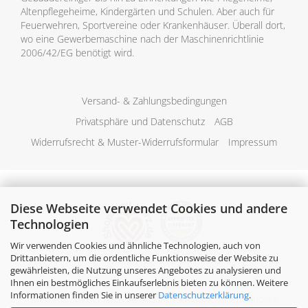
Altenpflegeheime, Kindergärten und Schulen. Aber auch für
Feuerwehren, Sportvereine oder Krankenhäuser. Überall dort,
wo eine Gewerbemaschine nach der Maschinenrichtlinie
2006/42/EG benötigt wird.
Versand- & Zahlungsbedingungen
Privatsphäre und Datenschutz
AGB
Widerrufsrecht & Muster-Widerrufsformular
Impressum
Diese Webseite verwendet Cookies und andere
Technologien
Wir verwenden Cookies und ähnliche Technologien, auch von
Drittanbietern, um die ordentliche Funktionsweise der Website zu
gewährleisten, die Nutzung unseres Angebotes zu analysieren und
Ihnen ein bestmögliches Einkaufserlebnis bieten zu können. Weitere
Alle Preise verstehen sich inklusive der gesetzlichen
Informationen finden Sie in unserer
Datenschutzerklärung
.
Mehrwertsteuer, zzgl.
Versandkosten
soweit nicht anders