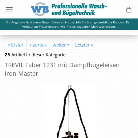
Die Angebote in diesem Shop richten sich ausschließlich an gewerbliche Kunden. Kein
Verkauf an Privatkunden. Alle Preise zuzüglich Mehrwertsteuer.
« Erster
« zurück
weiter »
Letzter »
25
Artikel in dieser Kategorie
TRE­VIL Faber 1231 mit Dampf­bü­gel­eisen
Iron-​Master