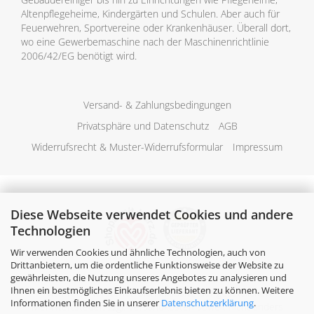
Altenpflegeheime, Kindergärten und Schulen. Aber auch für
Feuerwehren, Sportvereine oder Krankenhäuser. Überall dort,
wo eine Gewerbemaschine nach der Maschinenrichtlinie
2006/42/EG benötigt wird.
Versand- & Zahlungsbedingungen
Privatsphäre und Datenschutz
AGB
Widerrufsrecht & Muster-Widerrufsformular
Impressum
Diese Webseite verwendet Cookies und andere
Technologien
Wir verwenden Cookies und ähnliche Technologien, auch von
Drittanbietern, um die ordentliche Funktionsweise der Website zu
gewährleisten, die Nutzung unseres Angebotes zu analysieren und
Ihnen ein bestmögliches Einkaufserlebnis bieten zu können. Weitere
Alle Preise verstehen sich inklusive der gesetzlichen
Informationen finden Sie in unserer
Datenschutzerklärung
.
Mehrwertsteuer, zzgl.
Versandkosten
soweit nicht anders