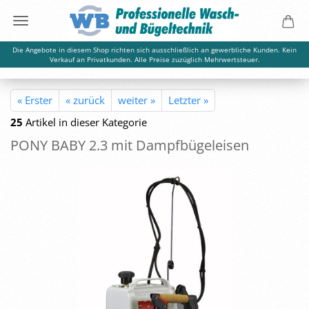
Die Angebote in diesem Shop richten sich ausschließlich an gewerbliche Kunden. Kein
Verkauf an Privatkunden. Alle Preise zuzüglich Mehrwertsteuer.
« Erster
« zurück
weiter »
Letzter »
25
Artikel in dieser Kategorie
PONY BABY 2.3 mit Dampf­bü­gel­eisen