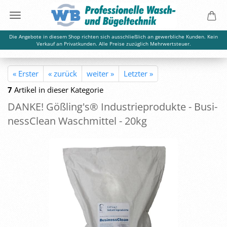
Die Angebote in diesem Shop richten sich ausschließlich an gewerbliche Kunden. Kein
Verkauf an Privatkunden. Alle Preise zuzüglich Mehrwertsteuer.
« Erster
« zurück
weiter »
Letzter »
7
Artikel in dieser Kategorie
DANKE! Göß­ling's® In­dus­trie­pro­duk­te - Busi­
ness­Clean Wasch­mit­tel - 20kg