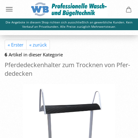
Die Angebote in diesem Shop richten sich ausschließlich an gewerbliche Kunden. Kein
Verkauf an Privatkunden. Alle Preise zuzüglich Mehrwertsteuer.
« Erster
« zurück
6
Artikel in dieser Kategorie
Pfer­de­de­cken­hal­ter zum Trock­nen von Pfer­
de­de­cken