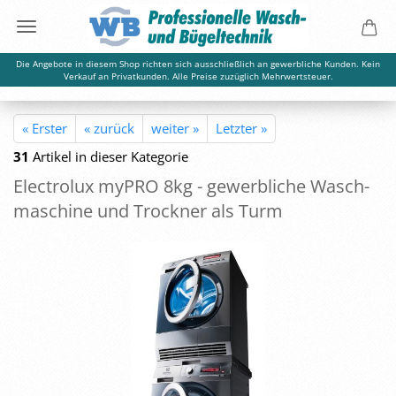
Die Angebote in diesem Shop richten sich ausschließlich an gewerbliche Kunden. Kein
Verkauf an Privatkunden. Alle Preise zuzüglich Mehrwertsteuer.
« Erster
« zurück
weiter »
Letzter »
31
Artikel in dieser Kategorie
Elec­tro­lux myPRO 8kg - ge­werb­li­che Wasch­
ma­schi­ne und Trock­ner als Turm