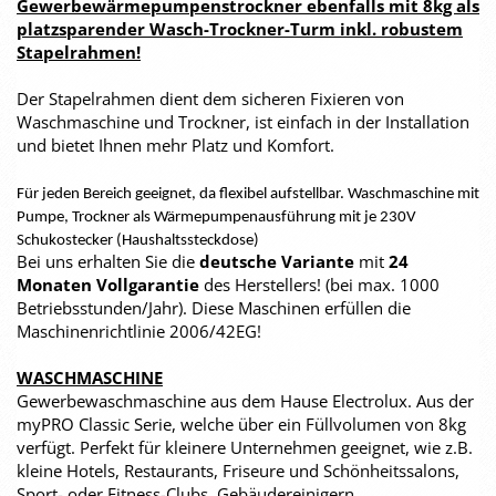
Gewerbewärmepumpenstrockner ebenfalls mit 8kg als
platzsparender Wasch-Trockner-Turm inkl. robustem
Stapelrahmen!
Der Stapelrahmen dient dem sicheren Fixieren von
Waschmaschine und Trockner, ist einfach in der Installation
und bietet Ihnen mehr Platz und Komfort.
Für jeden Bereich geeignet, da flexibel aufstellbar. Waschmaschine mit
Pumpe, Trockner als Wärmepumpenausführung mit je 230V
Schukostecker (Haushaltssteckdose)
Bei uns erhalten Sie die
deutsche Variante
mit
24
Monaten Vollgarantie
des Herstellers! (bei max. 1000
Betriebsstunden/Jahr). Diese Maschinen erfüllen die
Maschinenrichtlinie 2006/42EG!
WASCHMASCHINE
Gewerbewaschmaschine aus dem Hause Electrolux. Aus der
myPRO Classic Serie, welche über ein Füllvolumen von 8kg
verfügt. Perfekt für kleinere Unternehmen geeignet, wie z.B.
kleine Hotels, Restaurants, Friseure und Schönheitssalons,
Sport- oder Fitness-Clubs, Gebäudereinigern,