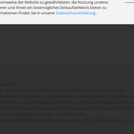
ionsweise der Website zu gewährleisten, die Nutzung unseres
ren und Ihnen ein bestmögliches Einkaufserlebnis bieten zu
rmationen finden Sie in unserer
Datenschutzerklärung
.
eitechnik.
bei uns alles, um ihren individuellen Bedürfnissen gerecht zu werden.
striewaschmaschine und Industrietrockner, Moppwaschmaschinen, Re
mpressoren, Nassreinigung (Wet-Cleaning). Bis hin zur Bügeltechnik m
n, Industrie-Bügeleisen, gewerbliche Trockenbügeleisen zum Verkleben 
 die dazugehörigen Betriebs- und Hilfsmittel.
ngen von der telefonischen Beratung und vor Ort Terminen bis hin zu Ins