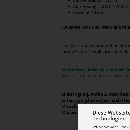
Luftverbrauch: 150l/h
Abmessung HxBxT: 1700x
Gewicht: 218kg
...weitere Daten der Maschine fi
Die Maschinen werden ohne Stromk
lassen Sie die Installation eine
Kostenfreie Lieferung innerhalb D
(frei Hof, mit Ausnahme von Insel
Einbringung, Aufbau, Installa
Entsorgungsleitungen nach Hers
Mitarbeiter kann gern durch 
Diese Webseit
Material- und Zeitaufwand erf
Technologien
Wir verwenden Cookie