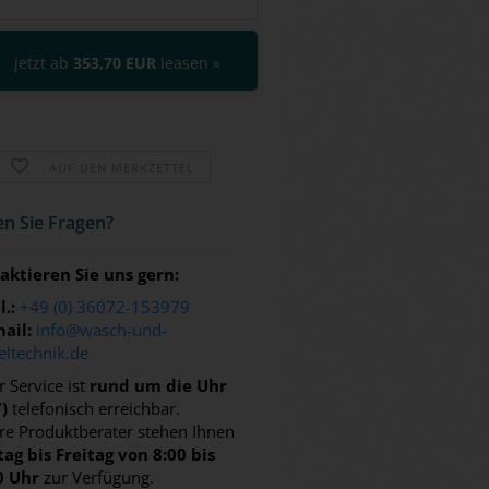
jetzt ab
353,70 EUR
leasen »
AUF DEN MERKZETTEL
n Sie Fra­gen?
aktieren Sie uns gern:
l.:
+49 (0) 36072-153979
ail:
info@wasch-und-
eltechnik.de
 Service ist
rund um die Uhr
7)
telefonisch erreichbar.
re Produktberater stehen Ihnen
ag bis Freitag von 8:00 bis
0 Uhr
zur Verfügung.