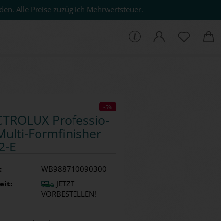
den. Alle Preise zuzüglich Mehrwertsteuer.
che...
-5%
­TRO­LUX Pro­fes­sio­
Multi-​Formfinisher
-​E
:
WB988710090300
eit:
JETZT
VORBESTELLEN!