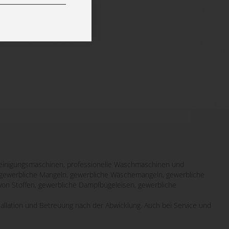
inigungsmaschinen, professionelle Waschmaschinen und
it gewerbliche Mangeln, gewerbliche Wäschemangeln, gewerbliche
von Stoffen, gewerbliche Dampfbügeleisen, gewerbliche
tallation und Betreuung nach der Abwicklung. Auch bei Service und