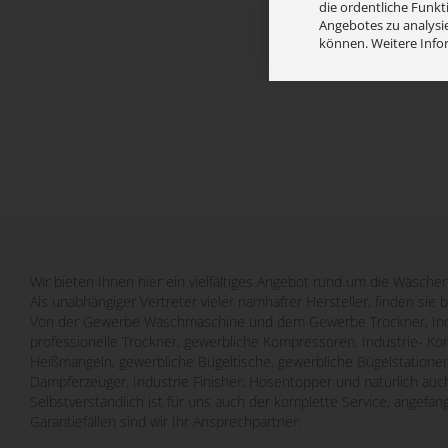
die ordentliche Funkt
Angebotes zu analysie
können. Weitere Info
Wir bieten Ihnen hier ein vielfältiges Angebot rund um die Wäscher
Als unabhängiger Vertreter vieler namhafter Hersteller, finden sie 
Von der Gewerbe Waschmaschine und dem Gewerbe Trockner, Indu
professionelle Trockner, gewerbliche Kompressoren, Industrie- Ko
Heißmangeln, gewerbliche Bügeltische, gewerbliche Bügelstatione
Dampferzeuger, Industrie Finisher, Hosentopper und natürlich auch
Selbstverständlich ist für uns auch der komplette Service, angefa
Garantiefällen sind wir Ihr Ansprechpartner.