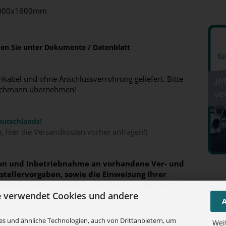
2000x1600mm
nden Sie unter Dokumente / Datenblatt
abel und ohne Anschlussverrohrung geliefert. Bitte
n Fachmann übernehmen!
eutschlands!
n, hier die Versandkosten vorher anfragen!)
tion und Inbetriebnahme an vorhandene Ver- und
tellervorgaben, sowie die Einweisung Ihrer
unseren Kundendienst gegen Berechnung nach
e verwendet Cookies und andere
olgen.
A
s und ähnliche Technologien, auch von Drittanbietern, um
Wei