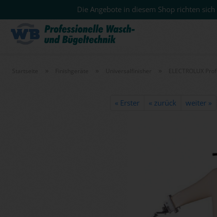
Die Angebote in diesem Shop richten sich 
»
»
»
Startseite
Finishgeräte
Universalfinisher
ELECTROLUX Profe
« Erster
« zurück
weiter »