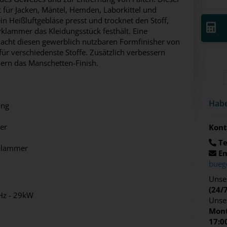
et für Jacken, Mäntel, Hemden, Laborkittel und
n Heißluftgebläse presst und trocknet den Stoff,
lammer das Kleidungsstück festhält. Eine
macht diesen gewerblich nutzbaren Formfinisher von
r verschiedenste Stoffe. Zusätzlich verbessern
rn das Manschetten-Finish.
Habe
ung
er
Kont
Te
klammer
Em
bueg
Unser
(24/
0Hz - 29kW
Unse
Mont
17:0