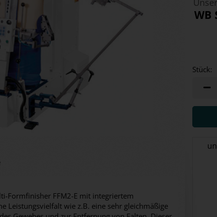
Unser
WB 
Stück:
Stück
un
e
i-Formfinisher FFM2-E mit integriertem
 Leistungsvielfalt wie z.B. eine sehr gleichmäßige
des Gewebes und zur Entfernung von Falten. Dieser