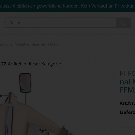
ausschließlich an gewerbliche Kunden. Kein Verkauf an Privatkun
Su
ssional Multi-Formfinisher FFM2-E
22
Artikel in dieser Kategorie
ELEC
nal 
FFM2
Art.Nr.
Lieferz