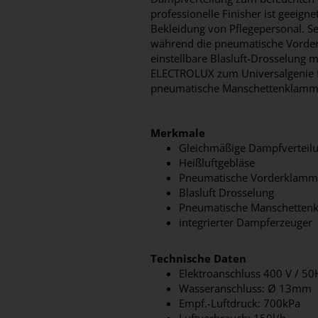
professionelle Finisher ist geeign
Bekleidung von Pflegepersonal. Sei
während die pneumatische Vorderk
einstellbare Blasluft-Drosselung 
ELECTROLUX zum Universalgenie fü
pneumatische Manschettenklamme
Merkmale
Gleichmäßige Dampfverteil
Heißluftgebläse
Pneumatische Vorderklamm
Blasluft Drosselung
Pneumatische Manschetten
integrierter Dampferzeuger
Technische Daten
Elektroanschluss 400 V / 5
Wasseranschluss: Ø 13mm
Empf.-Luftdruck: 700kPa