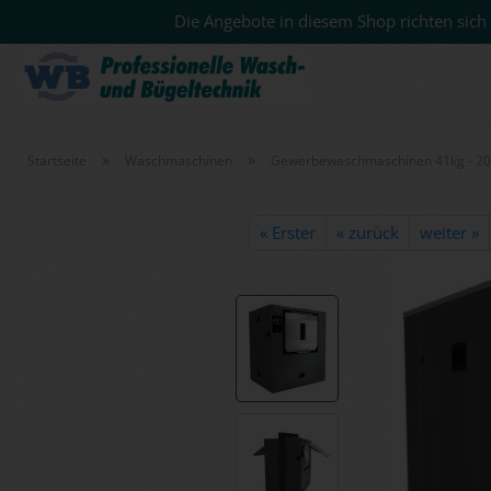
Die Angebote in diesem Shop richten sich 
»
»
Startseite
Waschmaschinen
Gewerbewaschmaschinen 41kg - 2
« Erster
« zurück
weiter »