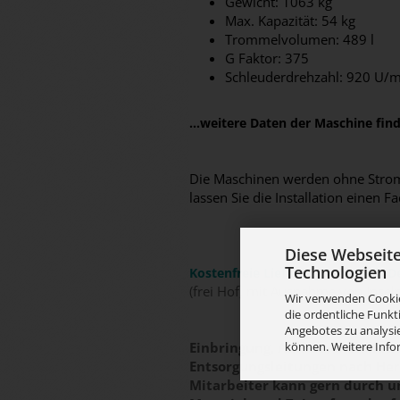
Gewicht: 1063 kg
Max. Kapazität: 54 kg
Trommelvolumen: 489 l
G Faktor: 375
Schleuderdrehzahl: 920 U/m
...weitere Daten der Maschine fi
Die Maschinen werden ohne Stromk
lassen Sie die Installation eine
Diese Webseit
Technologien
Kostenfreie Lieferung innerhalb D
(frei Hof, mit Ausnahme von Insel
Wir verwenden Cookie
die ordentliche Funkt
Angebotes zu analysie
können. Weitere Info
Einbringung, Aufbau, Installa
Entsorgungsleitungen nach Hers
Mitarbeiter kann gern durch 