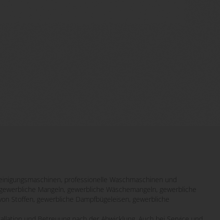
inigungsmaschinen, professionelle Waschmaschinen und
it gewerbliche Mangeln, gewerbliche Wäschemangeln, gewerbliche
von Stoffen, gewerbliche Dampfbügeleisen, gewerbliche
tallation und Betreuung nach der Abwicklung. Auch bei Service und