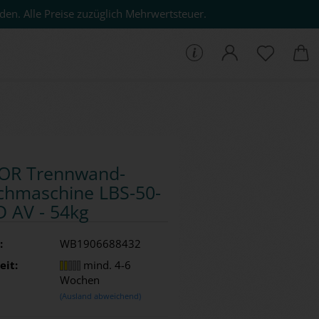
den. Alle Preise zuzüglich Mehrwertsteuer.
che...
OR Trenn­wand­
h­ma­schi­ne LBS-​50-
 AV - 54kg
:
WB1906688432
eit:
mind. 4-6
Wochen
(Ausland abweichend)