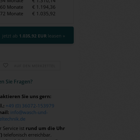
54 Monate
€ 1.310,14
60 Monate
€ 1.194,36
72 Monate
€ 1.035,92
jetzt ab
1.035,92 EUR
leasen »
AUF DEN MERKZETTEL
n Sie Fra­gen?
aktieren Sie uns gern:
l.:
+49 (0) 36072-153979
ail:
info@wasch-und-
eltechnik.de
 Service ist
rund um die Uhr
7)
telefonisch erreichbar.