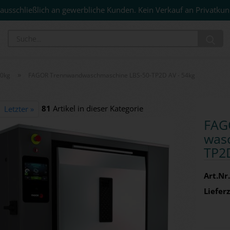
ausschließlich an gewerbliche Kunden. Kein Verkauf an Privatkun
Su
»
00kg
FAGOR Trennwandwaschmaschine LBS-50-TP2D AV - 54kg
81
Artikel in dieser Kategorie
Letzter »
FAG
wasc
TP2D
Art.Nr.
Lieferz