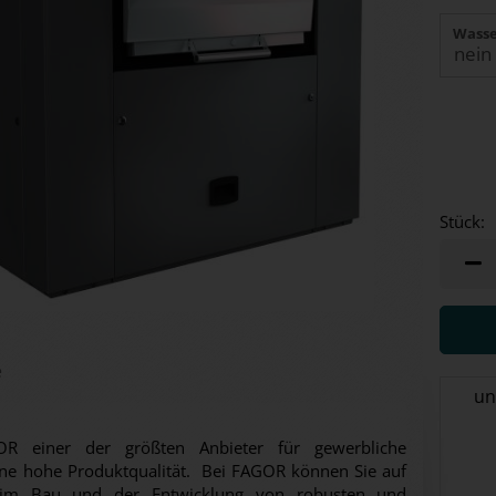
Wasse
Stück:
Stück
e
un
R einer der größten Anbieter für gewerbliche
ine hohe Produktqualität. Bei FAGOR können Sie auf
 im Bau und der Entwicklung von robusten und