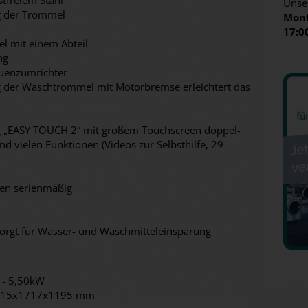
tfreiem Stahl
Unse
g der Trommel
Mont
17:0
l mit einem Abteil
ng
quenzumrichter
g der Waschtrommel mit Motorbremse erleichtert das
 „EASY TOUCH 2“ mit großem Touchscreen doppel-
und vielen Funktionen (Videos zur Selbsthilfe, 29
en serienmäßig
sorgt für Wasser- und Waschmitteleinsparung
 - 5,50kW
1615x1717x1195 mm