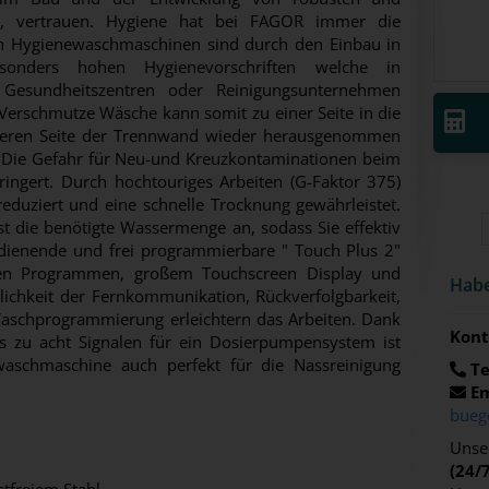
en, vertrauen. Hygiene hat bei FAGOR immer die
llen Hygienewaschmaschinen sind durch den Einbau in
onders hohen Hygienevorschriften welche in
 Gesundheitszentren oder Reinigungsunternehmen
 Verschmutze Wäsche kann somit zu einer Seite in die
deren Seite der Trennwand wieder herausgenommen
. Die Gefahr für Neu-und Kreuzkontaminationen beim
ingert. Durch hochtouriges Arbeiten (G-Faktor 375)
reduziert und eine schnelle Trocknung gewährleistet.
st die benötigte Wassermenge an, sodass Sie effektiv
edienende und frei programmierbare " Touch Plus 2"
lten Programmen, großem Touchscreen Display und
Habe
ichkeit der Fernkommunikation, Rückverfolgbarkeit,
Waschprogrammierung erleichtern das Arbeiten. Dank
Kont
s zu acht Signalen für ein Dosierpumpensystem ist
waschmaschine auch perfekt für die Nassreinigung
Te
Em
bueg
Unser
(24/