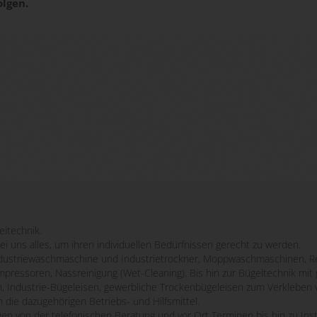
olgen.
eitechnik.
bei uns alles, um ihren individuellen Bedürfnissen gerecht zu werden.
striewaschmaschine und Industrietrockner, Moppwaschmaschinen, Re
mpressoren, Nassreinigung (Wet-Cleaning). Bis hin zur Bügeltechnik m
n, Industrie-Bügeleisen, gewerbliche Trockenbügeleisen zum Verkleben 
 die dazugehörigen Betriebs- und Hilfsmittel.
ngen von der telefonischen Beratung und vor Ort Terminen bis hin zu Ins