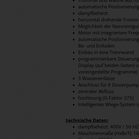
Trommel und Wanne aus ros
automatische Positionierun
dampfbeheizt
horizontal drehende Tromme
Möglichkeit der Nassreinigu
Motor mit integriertem Fre
automatische Positionierun
Be- und Entladen
Einbau in eine Trennwand
programmierbare Steuerung
Display (auf beiden Seiten) 
voreingestellte Programme)
3 Wassereinlässe
Anschluss für 8 Dosierpump
zentraler Abfluss
hochtourig (G-Faktor 375)
Intelligentes Wiege-System 
technische Daten:
dampfbeheizt: 400V / 50 HZ
Maschinenmaße (HxBxT): 