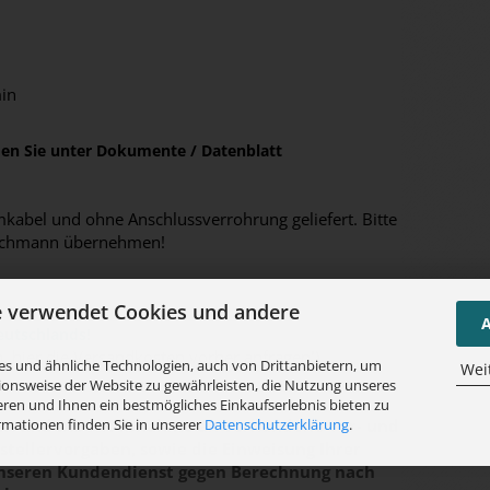
in
nden Sie unter Dokumente / Datenblatt
abel und ohne Anschlussverrohrung geliefert. Bitte
n Fachmann übernehmen!
e verwendet Cookies und andere
A
eutschlands!
n, hier die Versandkosten vorher anfragen!)
s und ähnliche Technologien, auch von Drittanbietern, um
Wei
ionsweise der Website zu gewährleisten, die Nutzung unseres
ren und Ihnen ein bestmögliches Einkaufserlebnis bieten zu
rmationen finden Sie in unserer
Datenschutzerklärung
.
tion und Inbetriebnahme an vorhandene Ver- und
tellervorgaben, sowie die Einweisung Ihrer
unseren Kundendienst gegen Berechnung nach