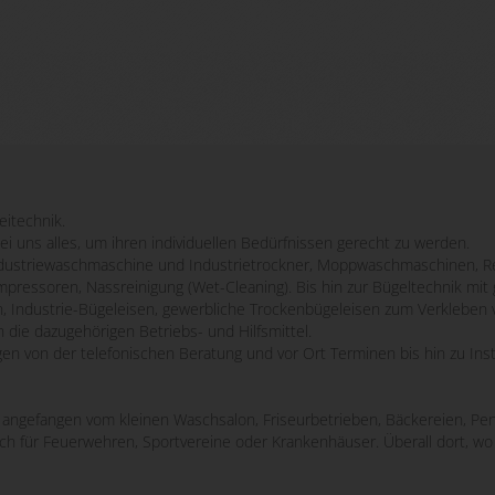
eitechnik.
bei uns alles, um ihren individuellen Bedürfnissen gerecht zu werden.
striewaschmaschine und Industrietrockner, Moppwaschmaschinen, Re
mpressoren, Nassreinigung (Wet-Cleaning). Bis hin zur Bügeltechnik m
n, Industrie-Bügeleisen, gewerbliche Trockenbügeleisen zum Verkleben 
 die dazugehörigen Betriebs- und Hilfsmittel.
ngen von der telefonischen Beratung und vor Ort Terminen bis hin zu Ins
e, angefangen vom kleinen Waschsalon, Friseurbetrieben, Bäckereien, Pen
uch für Feuerwehren, Sportvereine oder Krankenhäuser. Überall dort, 