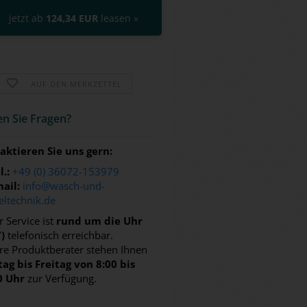
jetzt ab
124,34 EUR
leasen »
AUF DEN MERKZETTEL
n Sie Fra­gen?
aktieren Sie uns gern:
l.:
+49 (0) 36072-153979
ail:
info@wasch-und-
eltechnik.de
 Service ist
rund um die Uhr
7)
telefonisch erreichbar.
re Produktberater stehen Ihnen
ag bis Freitag von 8:00 bis
0 Uhr
zur Verfügung.