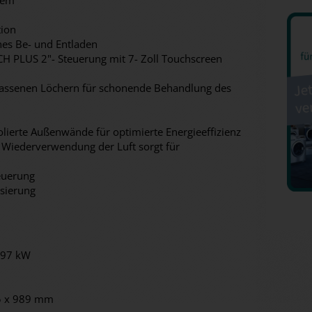
tem
tion
hes Be- und Entladen
H PLUS 2"- Steuerung mit 7- Zoll Touchscreen
lassenen Löchern für schonende Behandlung des
m
olierte Außenwände für optimierte Energieeffizienz
 Wiederverwendung der Luft sorgt für
euerung
sierung
8,97 kW
85 x 989 mm