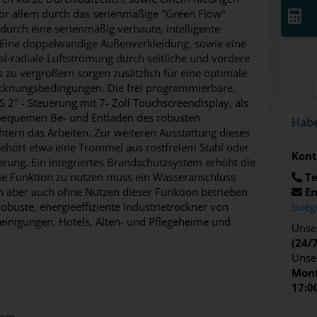
vor allem durch das serienmäßige "Green Flow"
durch eine serienmäßig verbaute, intelligente
 Eine doppelwandige Außenverkleidung, sowie eine
al-radiale Luftströmung durch seitliche und vordere
zu vergrößern sorgen zusätzlich für eine optimale
rocknungsbedingungen. Die frei programmierbare,
2" - Steuerung mit 7- Zoll Touchscreendisplay, als
bequemen Be- und Entladen des robusten
Habe
htern das Arbeiten. Zur weiteren Ausstattung dieses
gehört etwa eine Trommel aus rostfreiem Stahl oder
Kont
rung. Ein integriertes Brandschutzsystem erhöht die
die Funktion zu nutzen muss ein Wasseranschluss
Te
n aber auch ohne Nutzen dieser Funktion betrieben
Em
robuste, energieeffiziente Industrietrockner von
bueg
einigungen, Hotels, Alten- und Pflegeheime und
Unser
(24/
Unse
Mont
17:0