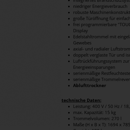
integriertes Brandschutzsys
niedriger Energieverbrauch
robuste Maschinenkonstruk
große Türöffnung für einfac
frei programmierbare "TOUC
Display
Edelstahltrommel mit einge
Gewebes
axial- und radialer Luftstro
doppelt verglaste Tür und is
Luftrückführungssystem zur
Energieeinsparungen
serienmäßige Restfeuchtest
serienmäßige Trommelrever
Ablufttrockner
technische Daten:
Leistung: 400 V / 50 Hz / 1
max. Kapazität: 15 kg
Trommelvolumen: 270 l
Maße (H x B x T): 1694 x 7