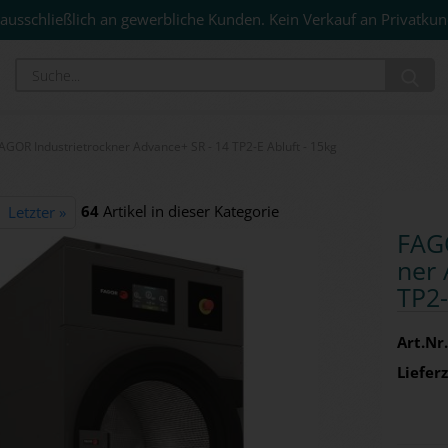
ausschließlich an gewerbliche Kunden. Kein Verkauf an Privatkun
Su
AGOR Industrietrockner Advance+ SR - 14 TP2-E Abluft - 15kg
64
Artikel in dieser Kategorie
Letzter »
FAGO
ner 
TP2-
Art.Nr.
Lieferz