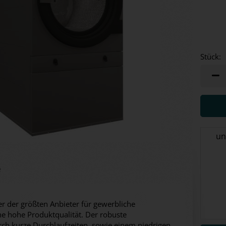
Stück:
Stück
un
e
er der größten Anbieter für gewerbliche
ne hohe Produktqualität. Der robuste
urch kurze Durchlaufzeiten, sowie einem niedrigen