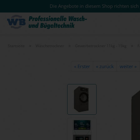
Die Angebote in diesem Shop richten sich 
»
»
»
Startseite
Wäschetrockner
Gewerbetrockner 11kg - 15kg
F
« Erster
« zurück
weiter »