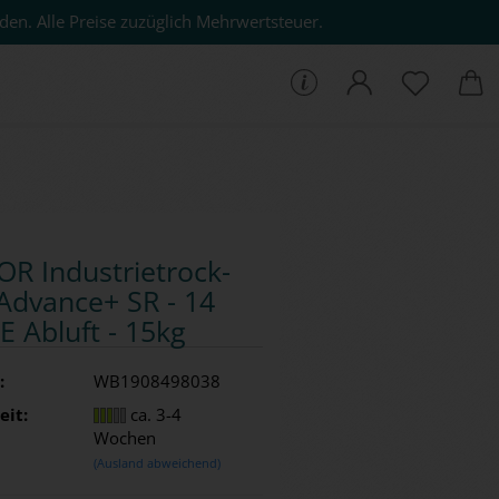
den. Alle Preise zuzüglich Mehrwertsteuer.
che...
R In­dus­trie­trock­
Ad­van­ce+ SR - 14
E Ab­luft - 15kg
:
WB1908498038
eit:
ca. 3-4
Wochen
(Ausland abweichend)