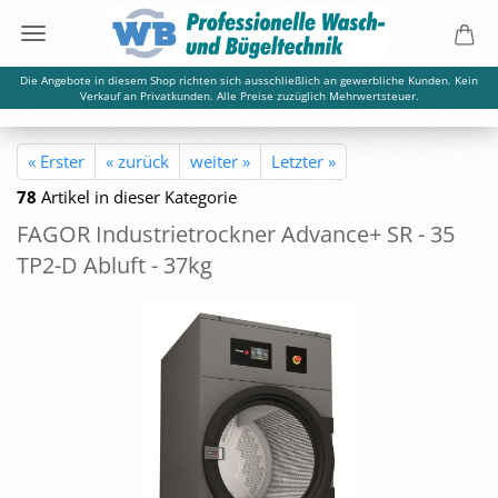
Die Angebote in diesem Shop richten sich ausschließlich an gewerbliche Kunden. Kein
Verkauf an Privatkunden. Alle Preise zuzüglich Mehrwertsteuer.
« Erster
« zurück
weiter »
Letzter »
78
Artikel in dieser Kategorie
FAGOR In­dus­trie­trock­ner Ad­van­ce+ SR - 35
TP2-D Ab­luft - 37kg