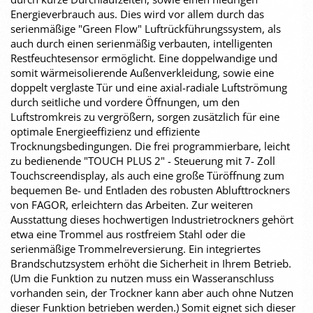
Energieverbrauch aus. Dies wird vor allem durch das
serienmäßige "Green Flow" Luftrückführungssystem, als
auch durch einen serienmäßig verbauten, intelligenten
Restfeuchtesensor ermöglicht. Eine doppelwandige und
somit wärmeisolierende Außenverkleidung, sowie eine
doppelt verglaste Tür und eine axial-radiale Luftströmung
durch seitliche und vordere Öffnungen, um den
Luftstromkreis zu vergrößern, sorgen zusätzlich für eine
optimale Energieeffizienz und effiziente
Trocknungsbedingungen. Die frei programmierbare, leicht
zu bedienende "TOUCH PLUS 2" - Steuerung mit 7- Zoll
Touchscreendisplay, als auch eine große Türöffnung zum
bequemen Be- und Entladen des robusten Ablufttrockners
von FAGOR, erleichtern das Arbeiten. Zur weiteren
Ausstattung dieses hochwertigen Industrietrockners gehört
etwa eine Trommel aus rostfreiem Stahl oder die
serienmäßige Trommelreversierung. Ein integriertes
Brandschutzsystem erhöht die Sicherheit in Ihrem Betrieb.
(Um die Funktion zu nutzen muss ein Wasseranschluss
vorhanden sein, der Trockner kann aber auch ohne Nutzen
dieser Funktion betrieben werden.) Somit eignet sich dieser