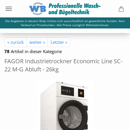
Die Angebote in diesem Shop richten sich ausschließlich an gewerbliche Kunden. Kein
Verkauf an Privatkunden. Alle Preise zuzüglich Mehrwertsteuer.
« zurück
weiter »
Letzter »
78
Artikel in dieser Kategorie
FAGOR In­dus­trie­trock­ner Eco­no­mic Line SC-
22 M-G Ab­luft - 26kg