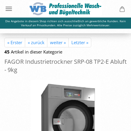
Die Angebote in diesem Shop richten sich ausschließlich an gewerbliche Kunden. Kein
Verkauf an Privatkunden. Alle Preise zuzüglich Mehrwertsteuer.
« Erster
« zurück
weiter »
Letzter »
45
Artikel in dieser Kategorie
FAGOR In­dus­trie­trock­ner SRP-​08 TP2-E Ab­luft
- 9kg