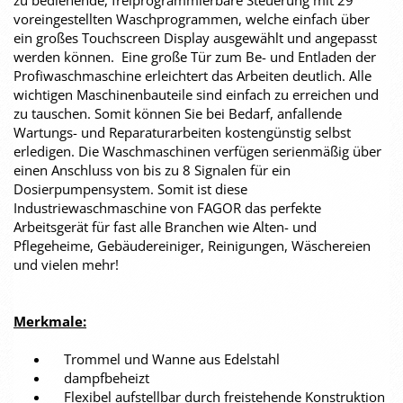
zu bedienende, freiprogrammierbare Steuerung mit 29
voreingestellten Waschprogrammen, welche einfach über
ein großes Touchscreen Display ausgewählt und angepasst
werden können. Eine große Tür zum Be- und Entladen der
Profiwaschmaschine erleichtert das Arbeiten deutlich. Alle
wichtigen Maschinenbauteile sind einfach zu erreichen und
zu tauschen. Somit können Sie bei Bedarf, anfallende
Wartungs- und Reparaturarbeiten kostengünstig selbst
erledigen. Die Waschmaschinen verfügen serienmäßig über
einen Anschluss von bis zu 8 Signalen für ein
Dosierpumpensystem. Somit ist diese
Industriewaschmaschine von FAGOR das perfekte
Arbeitsgerät für fast alle Branchen wie Alten- und
Pflegeheime, Gebäudereiniger, Reinigungen, Wäschereien
und vielen mehr!
Merkmale:
Trommel und Wanne aus Edelstahl
dampfbeheizt
Flexibel aufstellbar durch freistehende Konstruktion