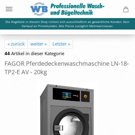
Die Angebote in diesem Shop richten sich ausschließlich an gewerbliche Kunden. Kein
Verkauf an Privatkunden. Alle Preise zuzüglich Mehrwertsteuer.
« zurück
weiter »
Letzter »
44
Artikel in dieser Kategorie
FAGOR Pfer­de­de­cken­wasch­ma­schi­ne LN-​18-
TP2-E AV - 20kg