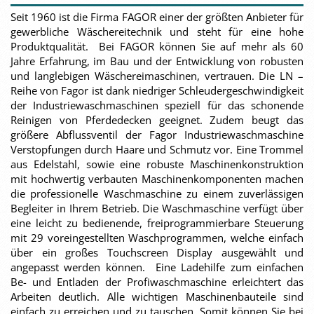
Seit 1960 ist die Firma FAGOR einer der größten Anbieter für
gewerbliche Wäschereitechnik und steht für eine hohe
Produktqualität. Bei FAGOR können Sie auf mehr als 60
Jahre Erfahrung, im Bau und der Entwicklung von robusten
und langlebigen Wäschereimaschinen, vertrauen. Die LN –
Reihe von Fagor ist dank niedriger Schleudergeschwindigkeit
der Industriewaschmaschinen speziell für das schonende
Reinigen von Pferdedecken geeignet. Zudem beugt das
größere Abflussventil der Fagor Industriewaschmaschine
Verstopfungen durch Haare und Schmutz vor. Eine Trommel
aus Edelstahl, sowie eine robuste Maschinenkonstruktion
mit hochwertig verbauten Maschinenkomponenten machen
die professionelle Waschmaschine zu einem zuverlässigen
Begleiter in Ihrem Betrieb. Die Waschmaschine verfügt über
eine leicht zu bedienende, freiprogrammierbare Steuerung
mit 29 voreingestellten Waschprogrammen, welche einfach
über ein großes Touchscreen Display ausgewählt und
angepasst werden können. Eine Ladehilfe zum einfachen
Be- und Entladen der Profiwaschmaschine erleichtert das
Arbeiten deutlich. Alle wichtigen Maschinenbauteile sind
einfach zu erreichen und zu tauschen. Somit können Sie bei