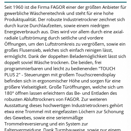
Seit 1960 ist die Firma FAGOR einer der größten Anbieter für
gewerbliche Wäschereitechnik und steht für eine hohe
Produktqualität. Der robuste Industrietrockner zeichnet sich
durch kurze Durchlaufzeiten, sowie einem niedrigen
Energieverbrauch aus. Dies wird vor allem durch eine axial-
radiale Luftströmung durch seitliche und vordere
Öffnungen, um den Luftstromkreis zu vergrößern, sowie ein
großes Flusensieb, welches sich einfach reinigen lässt,
ermöglicht. Dank der doppelten Belademöglichkeit lässt sich
doppelt soviel Wäsche trocknen. Die beiden, frei
programmierbaren und leicht zu bedienenden "TOUCH
PLUS 2" - Steuerungen mit großem Touchscreendisplay
befinden sich in ergonomischer Höhe und sorgen für eine
größere Vielseitigkeit. Große Türöffnungen, welche sich um
180º öffnen lassen erleichtern das Be- und Entladen des
robusten Ablufttrockners von FAGOR. Zur weiteren
Ausstattung dieses hochwertigen Industrietrockners gehört
etwa eine Trommel mit eingefassten Löchern zur Schonung
des Gewebes, sowie eine serienmäßige
Trommelreversierung und ein System zur
Faltenvermeidung. Dank Turmbauweise, sowie nur einem