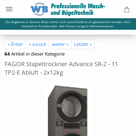
Die Angebote in diesem Shop richten sich ausschließlich an gewerbliche Kunden. Kein
Verkauf an Privatkunden. Alle Preise zuzüglich Mehrwertsteuer.
« Erster
« zurück
weiter »
Letzter »
64
Artikel in dieser Kategorie
FAGOR Sta­pel­trock­ner Ad­van­ce SR-2 - 11
TP2-E Ab­luft - 2x12kg