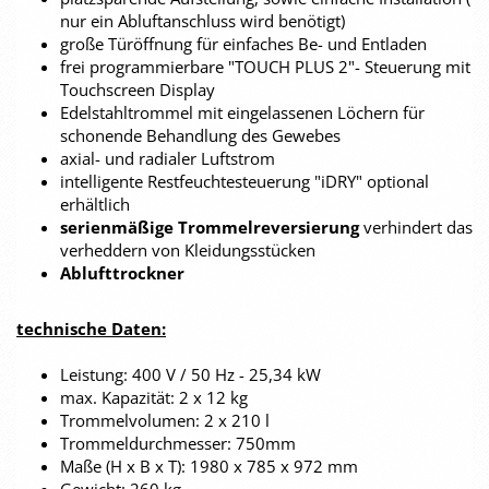
nur ein Abluftanschluss wird benötigt)
große Türöffnung für einfaches Be- und Entladen
frei programmierbare "TOUCH PLUS 2"- Steuerung mit
Touchscreen Display
Edelstahltrommel mit eingelassenen Löchern für
schonende Behandlung des Gewebes
axial- und radialer Luftstrom
intelligente Restfeuchtesteuerung "iDRY" optional
erhältlich
serienmäßige Trommelreversierung
verhindert das
verheddern von Kleidungsstücken
Ablufttrockner
technische Daten:
Leistung: 400 V / 50 Hz - 25,34 kW
max. Kapazität: 2 x 12 kg
Trommelvolumen: 2 x 210 l
Trommeldurchmesser: 750mm
Maße (H x B x T): 1980 x 785 x 972 mm