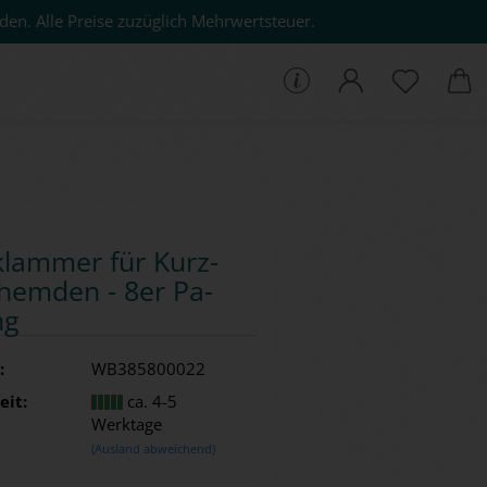
den. Alle Preise zuzüglich Mehrwertsteuer.
che...
­klam­mer für Kurz­
hem­den - 8er Pa­
ng
:
WB385800022
eit:
ca. 4-5
Werktage
(Ausland abweichend)