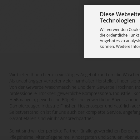
Diese Webseit
Technologien
Wir verwenden Cookie
die ordentliche Funkt
Angebotes zu analysie
können. Weitere Info
Wir bieten Ihnen hier ein vielfältiges Angebot rund um die Wäscher
Als unabhängiger Vertreter vieler namhafter Hersteller, finden sie 
Von der Gewerbe Waschmaschine und dem Gewerbe Trockner, Indu
professionelle Trockner, gewerbliche Kompressoren, Industrie- Ko
Heißmangeln, gewerbliche Bügeltische, gewerbliche Bügelstatione
Dampferzeuger, Industrie Finisher, Hosentopper und natürlich auch
Selbstverständlich ist für uns auch der komplette Service, angefa
Garantiefällen sind wir Ihr Ansprechpartner.
Somit sind wir der perfekte Partner für alle gewerblichen Bereich
Pflegeheime, Altenpflegeheime, Kindergärten und Schulen. Aber a