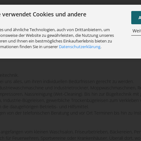
e verwendet Cookies und andere
A
s und ähnliche Technologien, auch von Drittanbietern, um
Wei
ionsweise der Website zu gewährleisten, die Nutzung unseres
ren und Ihnen ein bestmögliches Einkaufserlebnis bieten zu
rmationen finden Sie in unserer
Datenschutzerklärung
.
eitechnik.
bei uns alles, um ihren individuellen Bedürfnissen gerecht zu werden.
striewaschmaschine und Industrietrockner, Moppwaschmaschinen, Re
mpressoren, Nassreinigung (Wet-Cleaning). Bis hin zur Bügeltechnik m
n, Industrie-Bügeleisen, gewerbliche Trockenbügeleisen zum Verkleben 
 die dazugehörigen Betriebs- und Hilfsmittel.
ngen von der telefonischen Beratung und vor Ort Terminen bis hin zu Ins
e, angefangen vom kleinen Waschsalon, Friseurbetrieben, Bäckereien, Pen
uch für Feuerwehren, Sportvereine oder Krankenhäuser. Überall dort, 