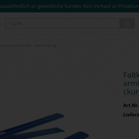
ausschließlich an gewerbliche Kunden. Kein Verkauf an Privatkun
Su
ür Kurzarmhemden - 8er Packung
Falt
arm­
cku
Art.Nr.
Lieferz