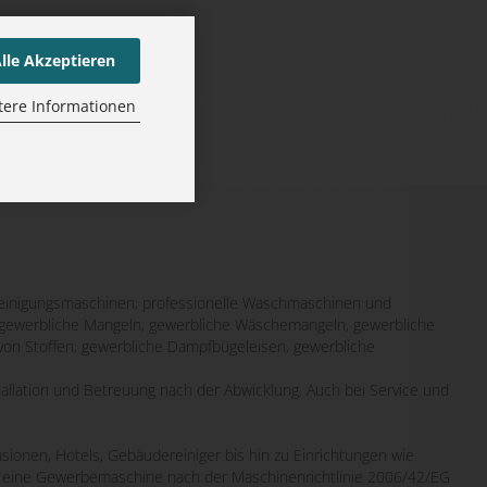
lle Akzeptieren
tere Informationen
inigungsmaschinen, professionelle Waschmaschinen und
it gewerbliche Mangeln, gewerbliche Wäschemangeln, gewerbliche
von Stoffen, gewerbliche Dampfbügeleisen, gewerbliche
tallation und Betreuung nach der Abwicklung. Auch bei Service und
sionen, Hotels, Gebäudereiniger bis hin zu Einrichtungen wie
wo eine Gewerbemaschine nach der Maschinenrichtlinie 2006/42/EG