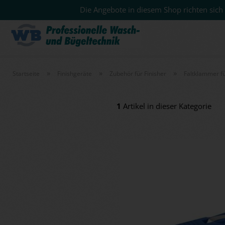
Die Angebote in diesem Shop richten sich 
»
»
»
Startseite
Finishgeräte
Zubehör für Finisher
Faltklammer f
1
Artikel in dieser Kategorie