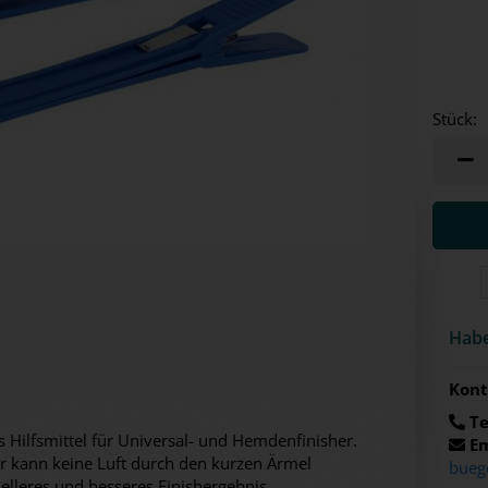
Stück:
Stück
Habe
Kont
Te
s Hilfsmittel für Universal- und Hemdenfinisher.
Em
r kann keine Luft durch den kurzen Ärmel
bueg
elleres und besseres Finishergebnis.