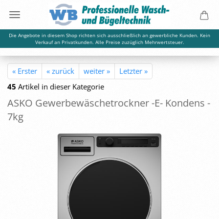
Die Angebote in diesem Shop richten sich ausschließlich an gewerbliche Kunden. Kein
Verkauf an Privatkunden. Alle Preise zuzüglich Mehrwertsteuer.
« Erster
« zurück
weiter »
Letzter »
45
Artikel in dieser Kategorie
ASKO Ge­wer­be­wä­sche­trock­ner -E- Kon­dens -
7kg