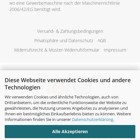
wo eine Gewerbemaschine nach der Maschinenrichtlinie
2006/42/EG benötigt wird.
Versand- & Zahlungsbedingungen
Privatsphäre und Datenschutz
AGB
Widerrufsrecht & Muster-Widerrufsformular
Impressum
Diese Webseite verwendet Cookies und andere
Technologien
Wir verwenden Cookies und ähnliche Technologien, auch von
Drittanbietern, um die ordentliche Funktionsweise der Website zu
gewährleisten, die Nutzung unseres Angebotes zu analysieren und
Ihnen ein bestmögliches Einkaufserlebnis bieten zu können. Weitere
Alle Preise verstehen sich inklusive der gesetzlichen
Informationen finden Sie in unserer
Datenschutzerklärung
.
Mehrwertsteuer, zzgl.
Versandkosten
soweit nicht anders
gekennzeichnet.
Alle Akzeptieren