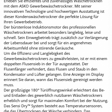
Erleben Sie effizientes und zuverlässiges Wäschetrocknen
mit dem ASKO Gewerbewäschetrockner. Mit seiner
innovativen Technologie und hochwertigen Ausstattung ist
dieser Kondenswäschetrockner die perfekte Lösung für
Ihren Gewerbebetrieb.
Der bürstenlose Induktionsmotor des professionellen
Wäschetrockners arbeitet besonders langlebig, leise und
schnell. Sein Einwegbetrieb trägt zusätzlich zur Verlängerung
der Lebensdauer bei und sorgt für ein angenehmes
Arbeitsumfeld ohne störende Geräusche.
Um die Effizienz und Langlebigkeit des
Gewerbewäschetrockners zu gewährleisten, ist er mit einem
doppelten Flusensieb in der Tür ausgestattet. Der
Flusenfänger verhindert, dass Flusen und Staub in den
Kondensator und Lüfter gelangen. Eine Anzeige im Display
erinnert Sie daran, wann das Flusensieb gereinigt werden
muss.
Der großzügige 180° Türöffnungswinkel erleichtert das Be-
und Entladen des gewerblich nutzbaren Wäschetrockners
erheblich und sorgt für maximalen Komfort bei der Nutzung.
Das Sensi Dry™ System besteht aus Temperatursensoren,
die das Übertrocknen der Wäsche verhindern. Das