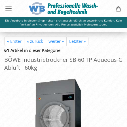
Die Angebote in diesem Shop richten sich ausschließlich an gewerbliche Kunden. Kein
Verkauf an Privatkunden. Alle Preise zuzüglich Mehrwertsteuer.
« Erster
« zurück
weiter »
Letzter »
61
Artikel in dieser Kategorie
BÖWE In­dus­trie­trock­ner SB-60 TP Aqueous-​G
Ab­luft - 60kg