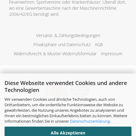
Feuerwehren, Sportvereine oder Krankenhäuser. Überall dort,
wo eine Gewerbemaschine nach der Maschinenrichtlinie
2006/42/EG benötigt wird.
Versand- & Zahlungsbedingungen
Privatsphäre und Datenschutz
AGB
Widerrufsrecht & Muster-Widerrufsformular
Impressum
Diese Webseite verwendet Cookies und andere
Technologien
Wir verwenden Cookies und ähnliche Technologien, auch von
Drittanbietern, um die ordentliche Funktionsweise der Website zu
gewährleisten, die Nutzung unseres Angebotes zu analysieren und
Ihnen ein bestmögliches Einkaufserlebnis bieten zu können. Weitere
Alle Preise verstehen sich inklusive der gesetzlichen
Informationen finden Sie in unserer
Datenschutzerklärung
.
Mehrwertsteuer, zzgl.
Versandkosten
soweit nicht anders
gekennzeichnet.
Alle Akzeptieren