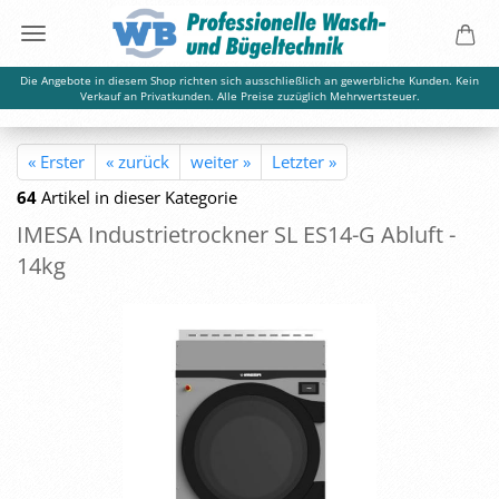
Die Angebote in diesem Shop richten sich ausschließlich an gewerbliche Kunden. Kein
Verkauf an Privatkunden. Alle Preise zuzüglich Mehrwertsteuer.
« Erster
« zurück
weiter »
Letzter »
64
Artikel in dieser Kategorie
IMESA In­dus­trie­trock­ner SL ES14-​G Ab­luft -
14kg