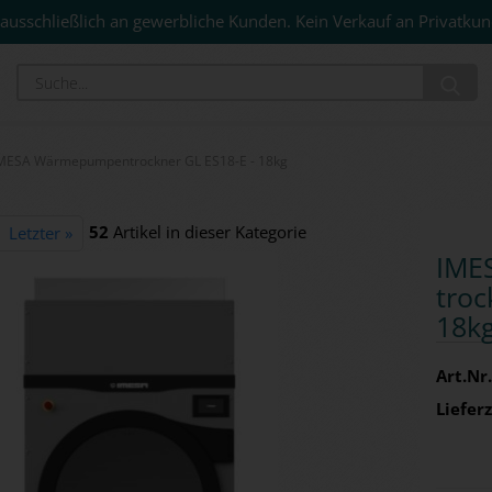
ausschließlich an gewerbliche Kunden. Kein Verkauf an Privatkun
Su
MESA Wärmepumpentrockner GL ES18-E - 18kg
52
Artikel in dieser Kategorie
Letzter »
IME
troc
18k
Art.Nr.
Lieferz