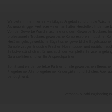
Wir bieten Ihnen hier ein vielfältiges Angebot rund um die Wäscher
Als unabhängiger Vertreter vieler namhafter Hersteller, finden sie 
Von der Gewerbe Waschmaschine und dem Gewerbe Trockner, Indu
professionelle Trockner, gewerbliche Kompressoren, Industrie- Ko
Heißmangeln, gewerbliche Bügeltische, gewerbliche Bügelstatione
Dampferzeuger, Industrie Finisher, Hosentopper und natürlich auch
Selbstverständlich ist für uns auch der komplette Service, angefa
Garantiefällen sind wir Ihr Ansprechpartner.
Somit sind wir der perfekte Partner für alle gewerblichen Bereich
Pflegeheime, Altenpflegeheime, Kindergärten und Schulen. Aber a
benötigt wird.
Versand- & Zahlungsbedingu