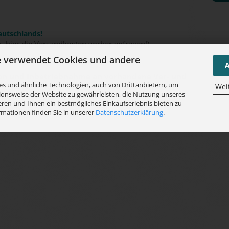
eutschlands!
n, hier die Versandkosten vorher anfragen!)
e verwendet Cookies und andere
A
tion und Inbetriebnahme an vorhandene Ver- und
s und ähnliche Technologien, auch von Drittanbietern, um
tellervorgaben, sowie die Einweisung Ihrer
Wei
ionsweise der Website zu gewährleisten, die Nutzung unseres
unseren Werkskundendienst gegen Berechnung
ren und Ihnen ein bestmögliches Einkaufserlebnis bieten zu
d erfolgen.
rmationen finden Sie in unserer
Datenschutzerklärung
.