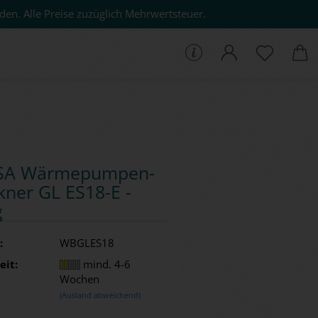
den. Alle Preise zuzüglich Mehrwertsteuer.
che...
SA Wär­me­pum­pen­
k­ner GL ES18-​E -
g
:
WBGLES18
eit:
mind. 4-6
Wochen
(Ausland abweichend)