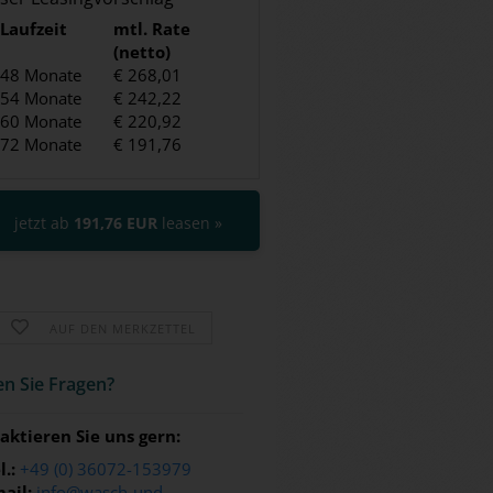
Laufzeit
mtl. Rate
(netto)
48 Monate
€ 268,01
54 Monate
€ 242,22
60 Monate
€ 220,92
72 Monate
€ 191,76
jetzt ab
191,76 EUR
leasen »
AUF DEN MERKZETTEL
n Sie Fra­gen?
aktieren Sie uns gern:
l.:
+49 (0) 36072-153979
ail:
info@wasch-und-