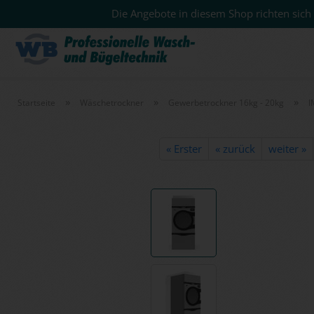
Die Angebote in diesem Shop richten sich 
»
»
»
Startseite
Wäschetrockner
Gewerbetrockner 16kg - 20kg
I
« Erster
« zurück
weiter »