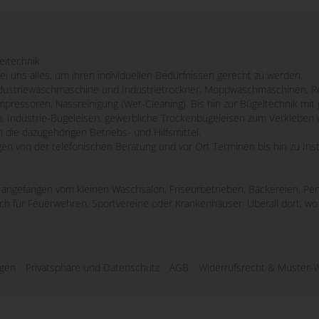
eitechnik.
bei uns alles, um ihren individuellen Bedürfnissen gerecht zu werden.
striewaschmaschine und Industrietrockner, Moppwaschmaschinen, Re
mpressoren, Nassreinigung (Wet-Cleaning). Bis hin zur Bügeltechnik m
n, Industrie-Bügeleisen, gewerbliche Trockenbügeleisen zum Verkleben 
 die dazugehörigen Betriebs- und Hilfsmittel.
ngen von der telefonischen Beratung und vor Ort Terminen bis hin zu Ins
e, angefangen vom kleinen Waschsalon, Friseurbetrieben, Bäckereien, Pen
uch für Feuerwehren, Sportvereine oder Krankenhäuser. Überall dort, 
ngen
Privatsphäre und Datenschutz
AGB
Widerrufsrecht & Muster-W