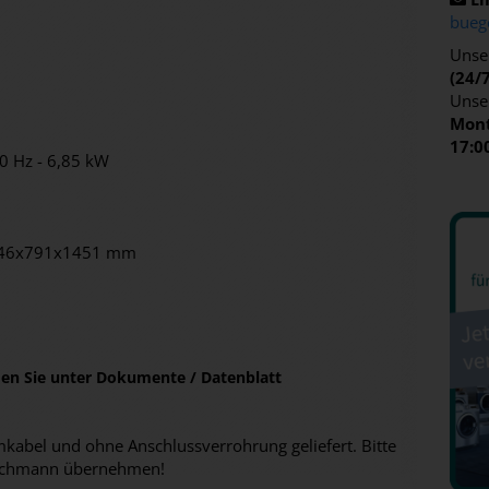
bueg
Unser
(24/
Unse
Mont
17:0
50 Hz - 6,85 kW
1846x791x1451 mm
nden Sie unter Dokumente / Datenblatt
abel und ohne Anschlussverrohrung geliefert. Bitte
n Fachmann übernehmen!