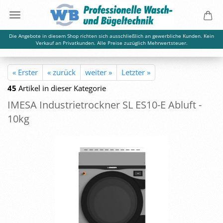
Die Angebote in diesem Shop richten sich ausschließlich an gewerbliche Kunden. Kein
Verkauf an Privatkunden. Alle Preise zuzüglich Mehrwertsteuer.
« Erster
« zurück
weiter »
Letzter »
45
Artikel in dieser Kategorie
IMESA In­dus­trie­trock­ner SL ES10-​E Ab­luft -
10kg