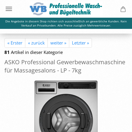
Die Angebote in diesem Shop richten sich ausschließlich an gewerbliche Kunden. Kein
Verkauf an Privatkunden. Alle Preise zuzüglich Mehrwertsteuer.
« Erster
« zurück
weiter »
Letzter »
81
Artikel in dieser Kategorie
ASKO Pro­fes­sio­nal Ge­wer­be­wasch­ma­schi­ne
für Mas­sa­ge­sa­lons - LP - 7kg