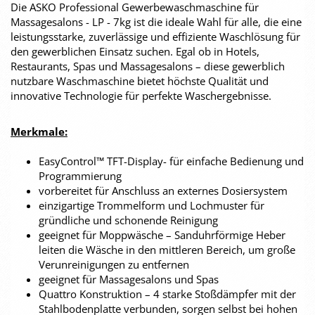
Die ASKO Professional Gewerbewaschmaschine für
Massagesalons - LP - 7kg ist die ideale Wahl für alle, die eine
leistungsstarke, zuverlässige und effiziente Waschlösung für
den gewerblichen Einsatz suchen. Egal ob in Hotels,
Restaurants, Spas und Massagesalons – diese gewerblich
nutzbare Waschmaschine bietet höchste Qualität und
innovative Technologie für perfekte Waschergebnisse.
Merkmale:
EasyControl™ TFT-Display- für einfache Bedienung und
Programmierung
vorbereitet für Anschluss an externes Dosiersystem
einzigartige Trommelform und Lochmuster für
gründliche und schonende Reinigung
geeignet für Moppwäsche – Sanduhrförmige Heber
leiten die Wäsche in den mittleren Bereich, um große
Verunreinigungen zu entfernen
geeignet für Massagesalons und Spas
Quattro Konstruktion – 4 starke Stoßdämpfer mit der
Stahlbodenplatte verbunden, sorgen selbst bei hohen