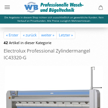
Die Angebote in diesem Shop richten sich ausschließlich an gewerbliche Kunden. Kein
Verkauf an Privatkunden. Alle Preise zuzüglich Mehrwertsteuer.
« Erster
« zurück
weiter »
Letzter »
42
Artikel in dieser Kategorie
Elec­tro­lux Pro­fes­sio­nal Zy­lin­der­man­gel
IC43320-​G