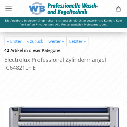
Die Angebote in diesem Shop richten sich ausschließlich an gewerbliche Kunden. Kein
Verkauf an Privatkunden. Alle Preise zuzüglich Mehrwertsteuer.
« Erster
« zurück
weiter »
Letzter »
42
Artikel in dieser Kategorie
Elec­tro­lux Pro­fes­sio­nal Zy­lin­der­man­gel
IC64821LF-​E