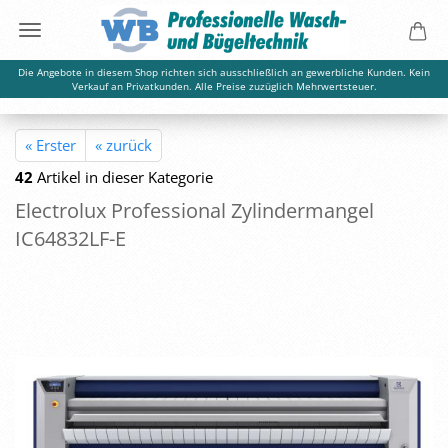
Die Angebote in diesem Shop richten sich ausschließlich an gewerbliche Kunden. Kein
Verkauf an Privatkunden. Alle Preise zuzüglich Mehrwertsteuer.
« Erster
« zurück
42
Artikel in dieser Kategorie
Elec­tro­lux Pro­fes­sio­nal Zy­lin­der­man­gel
IC64832LF-​E