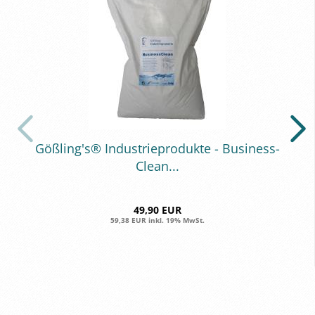
Göß­ling's® In­dus­trie­pro­duk­te - Busi­ness­
Clean...
49,90 EUR
59,38 EUR inkl. 19% MwSt.