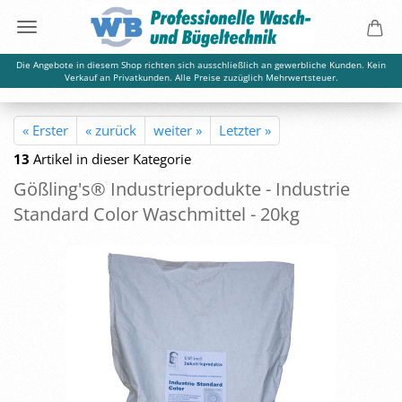
Die Angebote in diesem Shop richten sich ausschließlich an gewerbliche Kunden. Kein
Verkauf an Privatkunden. Alle Preise zuzüglich Mehrwertsteuer.
« Erster
« zurück
weiter »
Letzter »
13
Artikel in dieser Kategorie
Göß­ling's® In­dus­trie­pro­duk­te - In­dus­trie
Stan­dard Color Wasch­mit­tel - 20kg